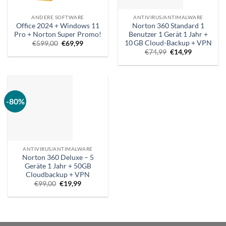
ANDERE SOFTWARE
ANTIVIRUS/ANTIMALWARE
Office 2024 + Windows 11
Norton 360 Standard 1
Pro + Norton Super Promo!
Benutzer 1 Gerät 1 Jahr +
10 GB Cloud-Backup + VPN
Ursprünglicher
Aktueller
€
599,00
€
69,99
Preis
Preis
Ursprünglicher
Aktueller
€
74,99
€
14,99
war:
ist:
Preis
Preis
€599,00.
€69,99.
war:
ist:
€74,99.
€14,99.
-80%
ANTIVIRUS/ANTIMALWARE
Norton 360 Deluxe – 5
Geräte 1 Jahr + 50GB
Cloudbackup + VPN
Ursprünglicher
Aktueller
€
99,00
€
19,99
Preis
Preis
war:
ist:
€99,00.
€19,99.