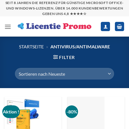
Zum
SEIT 8 JAHREN DIE REFERENZ FÜR GÜNSTIGE MICROSOFT OFFICE-
UND WINDOWS-LIZENZEN. ÜBER 14.000 KUNDENBEWERTUNGEN
Inhalt
GEBEN UNS 4,8 ★★★★☆
springen
STARTSEITE
»
ANTIVIRUS/ANTIMALWARE
FILTER
Aktion !
-80%