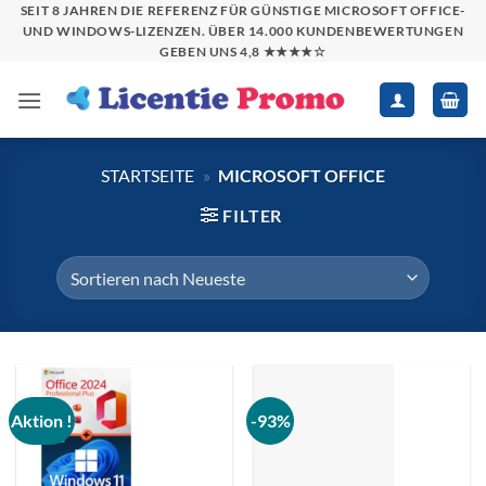
Zum
SEIT 8 JAHREN DIE REFERENZ FÜR GÜNSTIGE MICROSOFT OFFICE-
UND WINDOWS-LIZENZEN. ÜBER 14.000 KUNDENBEWERTUNGEN
Inhalt
GEBEN UNS 4,8 ★★★★☆
springen
STARTSEITE
»
MICROSOFT OFFICE
FILTER
Aktion !
-93%