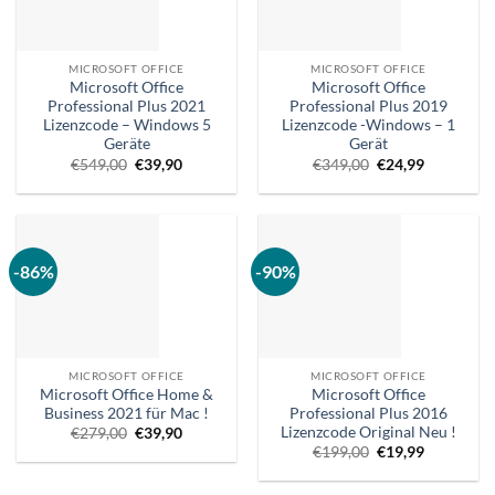
MICROSOFT OFFICE
MICROSOFT OFFICE
Microsoft Office
Microsoft Office
Professional Plus 2021
Professional Plus 2019
Lizenzcode – Windows 5
Lizenzcode -Windows – 1
Geräte
Gerät
Ursprünglicher
Aktueller
Ursprünglicher
Aktueller
€
549,00
€
39,90
€
349,00
€
24,99
Preis
Preis
Preis
Preis
war:
ist:
war:
ist:
€549,00.
€39,90.
€349,00.
€24,99.
-86%
-90%
MICROSOFT OFFICE
MICROSOFT OFFICE
Microsoft Office Home &
Microsoft Office
Business 2021 für Mac !
Professional Plus 2016
Lizenzcode Original Neu !
Ursprünglicher
Aktueller
€
279,00
€
39,90
Preis
Preis
Ursprünglicher
Aktueller
€
199,00
€
19,99
war:
ist:
Preis
Preis
€279,00.
€39,90.
war:
ist:
€199,00.
€19,99.