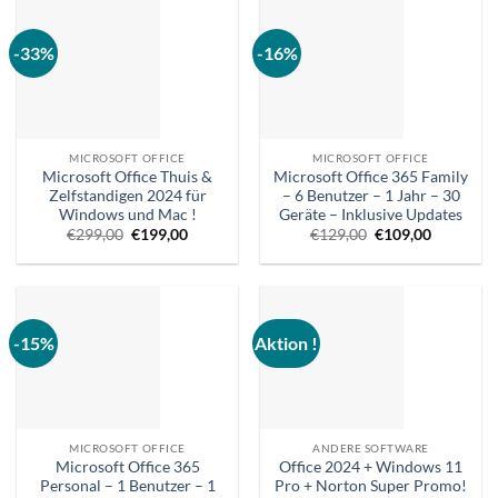
-33%
-16%
MICROSOFT OFFICE
MICROSOFT OFFICE
Microsoft Office Thuis &
Microsoft Office 365 Family
Zelfstandigen 2024 für
– 6 Benutzer – 1 Jahr – 30
Windows und Mac !
Geräte – Inklusive Updates
Ursprünglicher
Aktueller
Ursprünglicher
Aktueller
€
299,00
€
199,00
€
129,00
€
109,00
Preis
Preis
Preis
Preis
war:
ist:
war:
ist:
€299,00.
€199,00.
€129,00.
€109,00.
-15%
Aktion !
MICROSOFT OFFICE
ANDERE SOFTWARE
Microsoft Office 365
Office 2024 + Windows 11
Personal – 1 Benutzer – 1
Pro + Norton Super Promo!