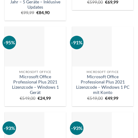
Jahr – 5 Geräte – Inklusive
Ursprünglicher
Aktueller
€
599,00
€
69,99
Preis
Preis
Updates
war:
ist:
Ursprünglicher
Aktueller
€
99,99
€
84,90
€599,00.
€69,99.
Preis
Preis
war:
ist:
€99,99.
€84,90.
-95%
-91%
MICROSOFT OFFICE
MICROSOFT OFFICE
Microsoft Office
Microsoft Office
Professional Plus 2021
Professional Plus 2021
Lizenzcode – Windows 1
Lizenzcode – Windows 1 PC
Gerät
mit Konto
Ursprünglicher
Aktueller
Ursprünglicher
Aktueller
€
549,00
€
24,99
€
549,00
€
49,99
Preis
Preis
Preis
Preis
war:
ist:
war:
ist:
€549,00.
€24,99.
€549,00.
€49,99.
-93%
-93%