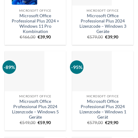
MICROSOFT OFFICE
MICROSOFT OFFICE
Microsoft Office
Microsoft Office
Professional Plus 2024 +
Professional Plus 2024
Windows 11 Pro
Lizenzcode – Windows 3
Kombination
Geräte
Ursprünglicher
Aktueller
Ursprünglicher
Aktueller
€
466,00
€
39,90
€
579,00
€
39,90
Preis
Preis
Preis
Preis
war:
ist:
war:
ist:
€466,00.
€39,90.
€579,00.
€39,90.
-89%
-95%
MICROSOFT OFFICE
MICROSOFT OFFICE
Microsoft Office
Microsoft Office
Professional Plus 2024
Professional Plus 2024
Lizenzcode – Windows 5
Lizenzcode – Windows 1
Geräte
Gerät
Ursprünglicher
Aktueller
Ursprünglicher
Aktueller
€
549,00
€
59,90
€
579,00
€
29,90
Preis
Preis
Preis
Preis
war:
ist:
war:
ist:
€549,00.
€59,90.
€579,00.
€29,90.