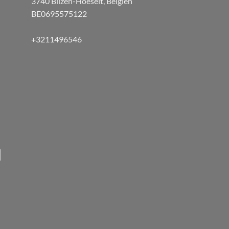
3740 Bilzen-Hoeselt, Belgien
BE0695575122
+3211496546