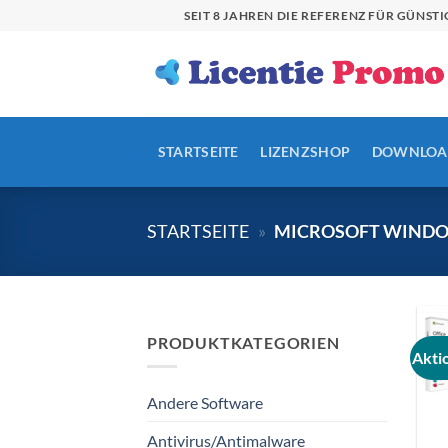
Zum
SEIT 8 JAHREN DIE REFERENZ FÜR GÜN
Inhalt
springen
STARTSEITE
LIZENZSHOP
DOWNLOA
STARTSEITE
»
MICROSOFT WIND
PRODUKTKATEGORIEN
Akti
Andere Software
Antivirus/Antimalware