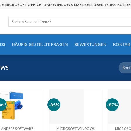
STIGE MICROSOFT OFFICE- UND WINDOWS-LIZENZEN. ÜBER 14.000 KU
Suchen
nach:
DS
HÄUFIG GESTELLTE FRAGEN
BEWERTUNGEN
KONTAK
OWS
on !
-85%
-87%
ANDERE SOFTWARE
MICROSOFT WINDOWS
MICROSO