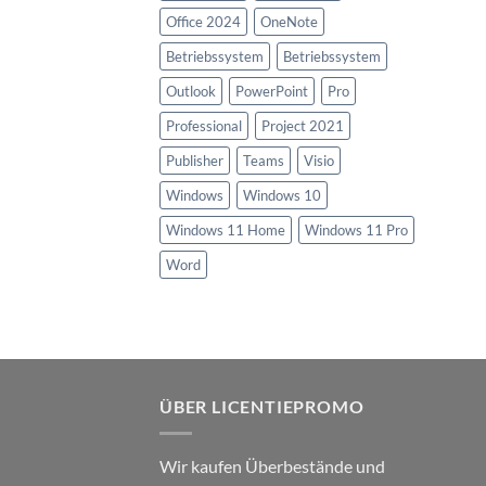
Office 2024
OneNote
Betriebssystem
Betriebssystem
Outlook
PowerPoint
Pro
Professional
Project 2021
Publisher
Teams
Visio
Windows
Windows 10
Windows 11 Home
Windows 11 Pro
Word
ÜBER LICENTIEPROMO
Wir kaufen Überbestände und