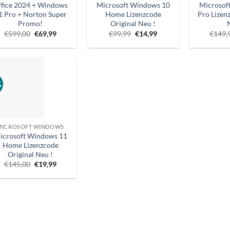
fice 2024 + Windows
Microsoft Windows 10
Microsof
1 Pro + Norton Super
Home Lizenzcode
Pro Lizen
Promo!
Original Neu !
Ursprünglicher
Aktueller
Ursprünglicher
Aktueller
€
599,00
€
69,99
€
99,99
€
14,99
€
149,
Preis
Preis
Preis
Preis
war:
ist:
war:
ist:
€599,00.
€69,99.
€99,99.
€14,99.
%
MICROSOFT WINDOWS
icrosoft Windows 11
Home Lizenzcode
Original Neu !
Ursprünglicher
Aktueller
€
145,00
€
19,99
Preis
Preis
war:
ist:
€145,00.
€19,99.