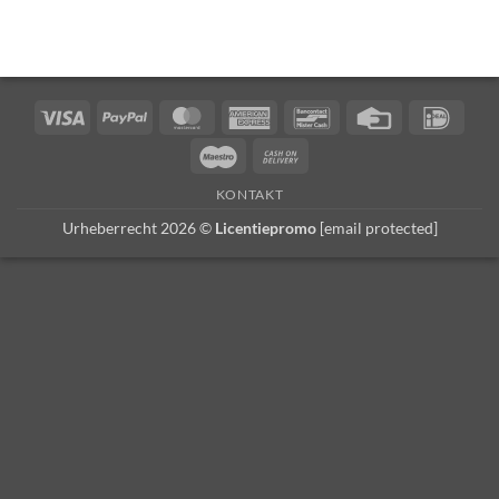
Visa
PayPal
MasterCard
American
Bancontact
Kreditkarte
iDEA
Express
Maestro
Nachnahme
KONTAKT
Urheberrecht 2026 ©
Licentiepromo
[email protected]