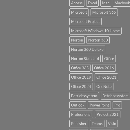
Access
Excel
Mac
Macbook
Microsoft
Microsoft 365
Microsoft Project
Microsoft Windows 10 Home
Norton
Norton 360
Norton 360 Deluxe
Norton Standard
Office
Office 365
Office 2016
Office 2019
Office 2021
Office 2024
OneNote
Betriebssystem
Betriebssystem
Outlook
PowerPoint
Pro
Professional
Project 2021
Publisher
Teams
Visio