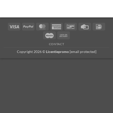
Visa
PayPal
MasterCard
American
Bancontact
Carte
iDEA
Express
de
Maestro
Paiement
crédit
à
CONTACT
la
Copyright 2026 ©
Licentiepromo
[email protected]
livraison