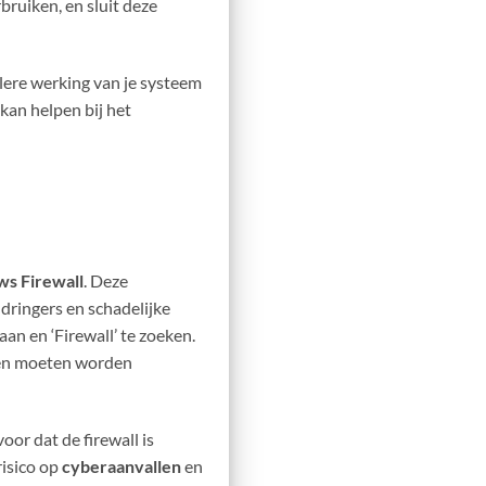
ruiken, en sluit deze
lere werking van je systeem
 kan helpen bij het
s Firewall
. Deze
ringers en schadelijke
an en ‘Firewall’ te zoeken.
ngen moeten worden
oor dat de firewall is
risico op
cyberaanvallen
en