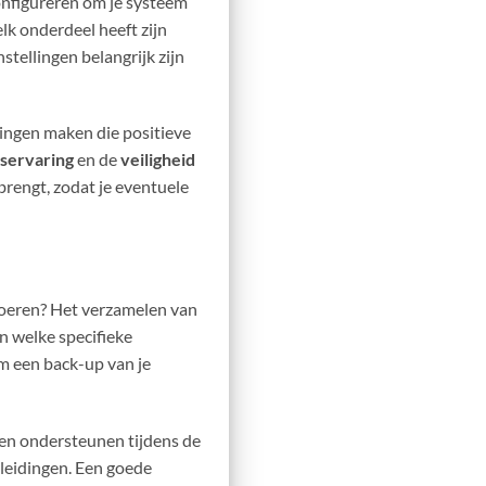
configureren om je systeem
 elk onderdeel heeft zijn
tellingen belangrijk zijn
ssingen maken die positieve
servaring
en de
veiligheid
brengt, zodat je eventuele
 voeren? Het verzamelen van
n welke specifieke
om een back-up van je
nen ondersteunen tijdens de
leidingen. Een goede