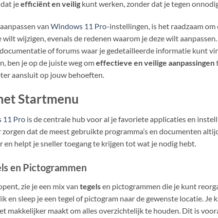
 dat je
efficiënt en veilig
kunt werken, zonder dat je tegen onnodi
et aanpassen van
Windows 11 Pro
-instellingen, is het raadzaam om 
je wilt wijzigen, evenals de redenen waarom je deze wilt aanpassen.
documentatie of forums waar je gedetailleerde informatie kunt vin
n, ben je op de juiste weg om
effectieve en veilige aanpassingen
t
ter aansluit op jouw behoeften.
het Startmenu
 11 Pro
is de centrale hub voor al je favoriete applicaties en inst
or zorgen dat de meest gebruikte programma’s en documenten altijd
r en helpt je sneller toegang te krijgen tot wat je nodig hebt.
els en Pictogrammen
pent, zie je een mix van
tegels
en pictogrammen die je kunt reorga
ik en sleep je een tegel of pictogram naar de gewenste locatie. Je k
t makkelijker maakt om alles overzichtelijk te houden. Dit is voora