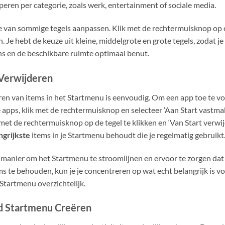
peren per categorie, zoals werk, entertainment of sociale media.
e van sommige tegels aanpassen. Klik met de rechtermuisknop op e
. Je hebt de keuze uit kleine, middelgrote en grote tegels, zodat j
s en de beschikbare ruimte optimaal benut.
Verwijderen
en van items in het Startmenu is eenvoudig. Om een app toe te vo
lle apps, klik met de rechtermuisknop en selecteer ‘Aan Start vastmak
et de rechtermuisknop op de tegel te klikken en ‘Van Start verwijd
ngrijkste
items in je Startmenu behoudt die je regelmatig gebruikt
e manier om het Startmenu te stroomlijnen en ervoor te zorgen da
ms te behouden, kun je je concentreren op wat echt belangrijk is v
Startmenu overzichtelijk.
d Startmenu Creëren