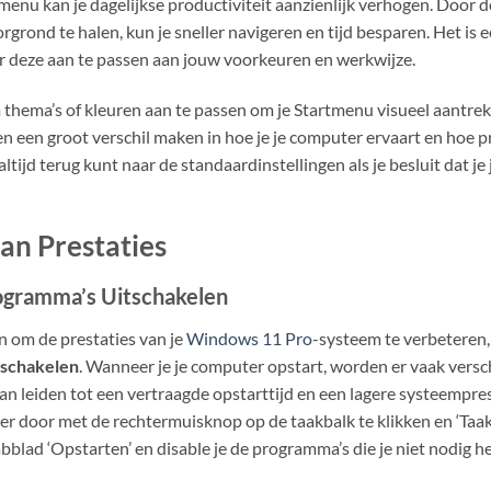
enu kan je dagelijkse productiviteit aanzienlijk verhogen. Door de
orgrond te halen, kun je sneller navigeren en tijd besparen. Het is
or deze aan te passen aan jouw voorkeuren en werkwijze.
 thema’s of kleuren aan te passen om je Startmenu visueel aantrek
 een groot verschil maken in hoe je je computer ervaart en hoe pr
altijd terug kunt naar de standaardinstellingen als je besluit dat je
an Prestaties
ogramma’s Uitschakelen
n om de prestaties van je
Windows 11 Pro
-systeem te verbeteren,
 schakelen
. Wanneer je je computer opstart, worden er vaak vers
n leiden tot een vertraagde opstarttijd en een lagere systeempres
er door met de rechtermuisknop op de taakbalk te klikken en ‘Taak
abblad ‘Opstarten’ en disable je de programma’s die je niet nodig he