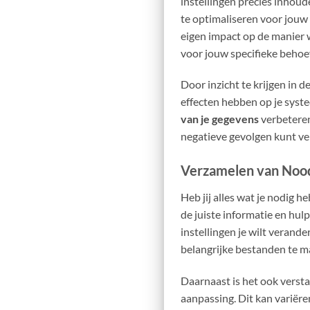
instellingen precies inhoud
te optimaliseren voor jouw
eigen impact op de manier w
voor jouw specifieke behoe
Door inzicht te krijgen in d
effecten hebben op je syst
van je gegevens
verbeteren.
negatieve gevolgen kunt ve
Verzamelen van Nood
Heb jij alles wat je nodig 
de juiste informatie en hul
instellingen je wilt verand
belangrijke bestanden te ma
Daarnaast is het ook verst
aanpassing. Dit kan variër