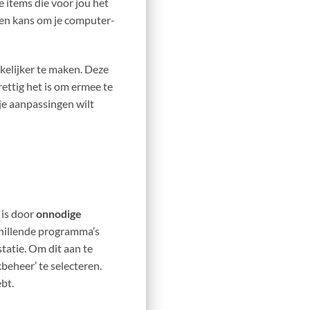
 items die voor jou het
 een kans om je computer-
kelijker te maken. Deze
ettig het is om ermee te
 je aanpassingen wilt
 is door
onnodige
chillende programma’s
tatie. Om dit aan te
beheer’ te selecteren.
bt.