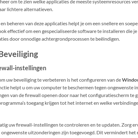
heer om te zien welke applicaties de meeste systeemresources verb
aar lichtere alternatieven.
en beheren van deze applicaties helpt je om een snellere en soepe
ok effectief om een gespecialiseerde software te installeren die je
aties door onnodige achtergrondprocessen te beëindigen.
Beveiliging
wall-instellingen
om uw beveiliging te verbeteren is het configureren van de
Window
nctie helpt u om uw computer te beschermen tegen ongewenste ind
ingen van de firewall openen door naar het configuratiescherm te ga
programma’s toegang krijgen tot het internet en welke verbindi
tig uw firewall-instellingen te controleren en te updaten. Zorg erv
n ongewenste uitzonderingen zijn toegevoegd. Dit vermindert het 