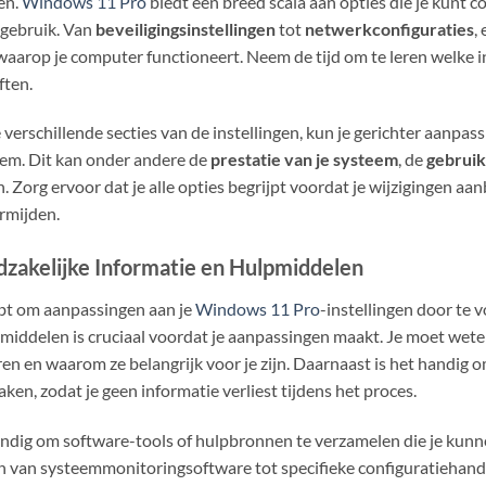
en.
Windows 11 Pro
biedt een breed scala aan opties die je kunt 
 gebruik. Van
beveiligingsinstellingen
tot
netwerkconfiguraties
,
aarop je computer functioneert. Neem de tijd om te leren welke ins
ften.
e verschillende secties van de instellingen, kun je gerichter aanpa
eem. Dit kan onder andere de
prestatie van je systeem
, de
gebruik
 Zorg ervoor dat je alle opties begrijpt voordat je wijzigingen aan
rmijden.
zakelijke Informatie en Hulpmiddelen
hebt om aanpassingen aan je
Windows 11 Pro
-instellingen door te
pmiddelen is cruciaal voordat je aanpassingen maakt. Je moet wete
eren en waarom ze belangrijk voor je zijn. Daarnaast is het handig 
ken, zodat je geen informatie verliest tijdens het proces.
andig om software-tools of hulpbronnen te verzamelen die je kun
en van systeemmonitoringsoftware tot specifieke configuratiehand