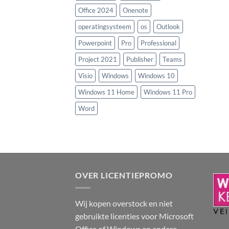
Office 2024
Onenote
operatingsysteem
os
Outlook
Powerpoint
Pro
Professional
Project 2021
Publisher
Teams
Visio
Windows
Windows 10
Windows 11 Home
Windows 11 Pro
Word
OVER LICENTIEPROMO
Wij kopen overstock en niet
gebruikte licenties voor Microsoft
Office of Windows en andere