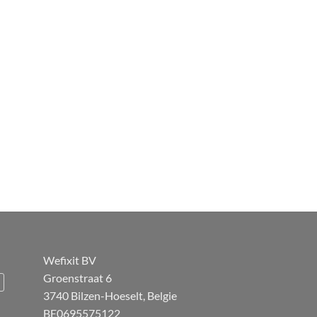
Wefixit BV
Groenstraat 6
3740 Bilzen-Hoeselt, Belgie
BE0695575122