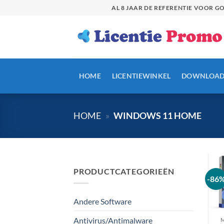
Skip
AL 8 JAAR DE REFERENTIE VOOR 
to
content
HOME
LICENTIEWINKEL
DOWNLOAD
HOME
»
WINDOWS 11 HOME
PRODUCTCATEGORIEËN
-86
Andere Software
Antivirus/Antimalware