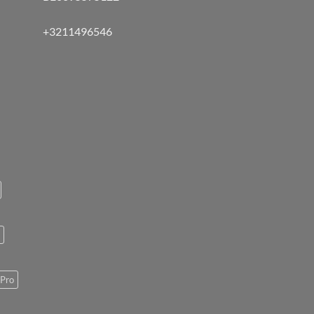
+3211496546
Pro