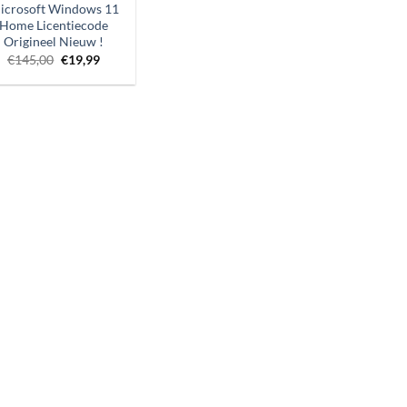
icrosoft Windows 11
Home Licentiecode
Origineel Nieuw !
Oorspronkelijke
Huidige
€
145,00
€
19,99
prijs
prijs
was:
is:
€145,00.
€19,99.