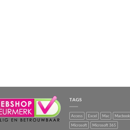
TAGS
Access
Excel
Mac
Macbook
Microsoft
Microsoft 365