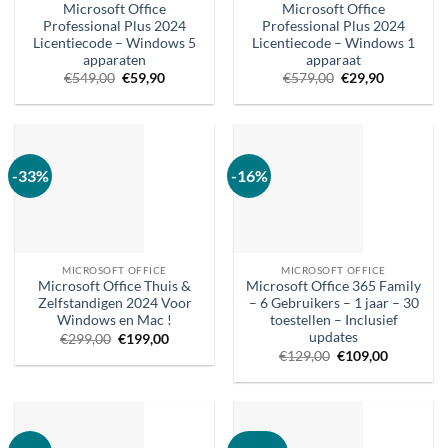
Microsoft Office
Microsoft Office
Professional Plus 2024
Professional Plus 2024
Licentiecode – Windows 5
Licentiecode – Windows 1
apparaten
apparaat
Oorspronkelijke
Huidige
Oorspronkelijke
Huidige
€
549,00
€
59,90
€
579,00
€
29,90
prijs
prijs
prijs
prijs
was:
is:
was:
is:
€549,00.
€59,90.
€579,00.
€29,90.
-33%
-16%
MICROSOFT OFFICE
MICROSOFT OFFICE
Microsoft Office Thuis &
Microsoft Office 365 Family
Zelfstandigen 2024 Voor
– 6 Gebruikers – 1 jaar – 30
Windows en Mac !
toestellen – Inclusief
updates
Oorspronkelijke
Huidige
€
299,00
€
199,00
prijs
prijs
Oorspronkelijke
Huidige
€
129,00
€
109,00
was:
is:
prijs
prijs
€299,00.
€199,00.
was:
is:
€129,00.
€109,00.