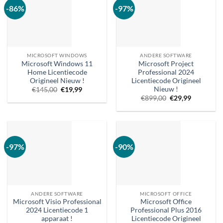
-86%
-97%
MICROSOFT WINDOWS
ANDERE SOFTWARE
Microsoft Windows 11
Microsoft Project
Home Licentiecode
Professional 2024
Origineel Nieuw !
Licentiecode Origineel
Nieuw !
Oorspronkelijke
Huidige
€
145,00
€
19,99
prijs
prijs
Oorspronkelijke
Huidige
€
899,00
€
29,99
was:
is:
prijs
prijs
€145,00.
€19,99.
was:
is:
€899,00.
€29,99.
-97%
-90%
ANDERE SOFTWARE
MICROSOFT OFFICE
Microsoft Visio Professional
Microsoft Office
2024 Licentiecode 1
Professional Plus 2016
apparaat !
Licentiecode Origineel