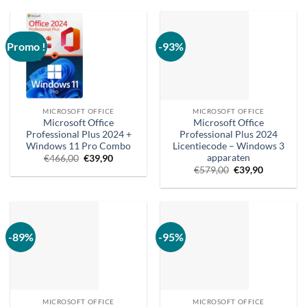
Promo !
-93%
MICROSOFT OFFICE
MICROSOFT OFFICE
Microsoft Office
Microsoft Office
Professional Plus 2024 +
Professional Plus 2024
Windows 11 Pro Combo
Licentiecode – Windows 3
apparaten
Oorspronkelijke
Huidige
€
466,00
€
39,90
prijs
prijs
Oorspronkelijke
Huidige
€
579,00
€
39,90
was:
is:
prijs
prijs
€466,00.
€39,90.
was:
is:
€579,00.
€39,90.
-89%
-95%
MICROSOFT OFFICE
MICROSOFT OFFICE