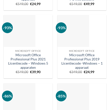
Oorspronkelijke
Huidige
Oorspronkelijke
Huidige
€
549,00
€
24,99
€
549,00
€
49,99
prijs
prijs
prijs
prijs
was:
is:
was:
is:
€549,00.
€24,99.
€549,00.
€49,99.
-93%
-93%
MICROSOFT OFFICE
MICROSOFT OFFICE
Microsoft Office
Microsoft Office
Professional Plus 2021
Professional Plus 2019
Licentiecode – Windows 5
Licentiecode -Windows – 1
apparaten
apparaat
Oorspronkelijke
Huidige
Oorspronkelijke
Huidige
€
549,00
€
39,90
€
349,00
€
24,99
prijs
prijs
prijs
prijs
was:
is:
was:
is:
€549,00.
€39,90.
€349,00.
€24,99.
-86%
-85%