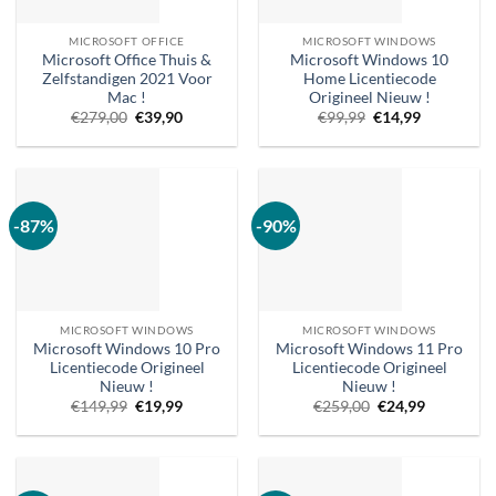
MICROSOFT OFFICE
MICROSOFT WINDOWS
Microsoft Office Thuis &
Microsoft Windows 10
Zelfstandigen 2021 Voor
Home Licentiecode
Mac !
Origineel Nieuw !
Oorspronkelijke
Huidige
Oorspronkelijke
Huidige
€
279,00
€
39,90
€
99,99
€
14,99
prijs
prijs
prijs
prijs
was:
is:
was:
is:
€279,00.
€39,90.
€99,99.
€14,99.
-87%
-90%
MICROSOFT WINDOWS
MICROSOFT WINDOWS
Microsoft Windows 10 Pro
Microsoft Windows 11 Pro
Licentiecode Origineel
Licentiecode Origineel
Nieuw !
Nieuw !
Oorspronkelijke
Huidige
Oorspronkelijke
Huidige
€
149,99
€
19,99
€
259,00
€
24,99
prijs
prijs
prijs
prijs
was:
is:
was:
is:
€149,99.
€19,99.
€259,00.
€24,99.