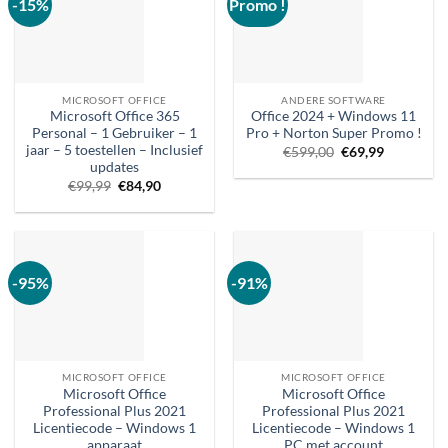
-15%
Promo !
MICROSOFT OFFICE
ANDERE SOFTWARE
Microsoft Office 365
Office 2024 + Windows 11
Personal – 1 Gebruiker – 1
Pro + Norton Super Promo !
jaar – 5 toestellen – Inclusief
Oorspronkelijke
Huidige
€
599,00
€
69,99
prijs
prijs
updates
was:
is:
Oorspronkelijke
Huidige
€
99,99
€
84,90
€599,00.
€69,99.
prijs
prijs
was:
is:
€99,99.
€84,90.
-95%
-91%
MICROSOFT OFFICE
MICROSOFT OFFICE
Microsoft Office
Microsoft Office
Professional Plus 2021
Professional Plus 2021
Licentiecode – Windows 1
Licentiecode – Windows 1
apparaat
PC met account