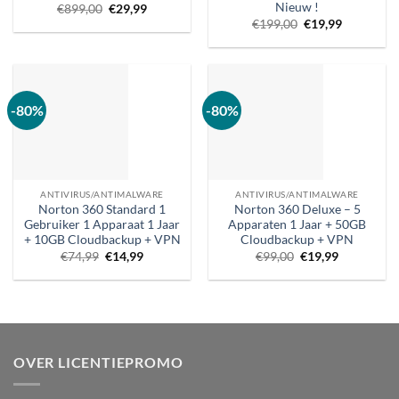
Nieuw !
Oorspronkelijke
Huidige
€
899,00
€
29,99
prijs
prijs
Oorspronkelijke
Huidige
€
199,00
€
19,99
was:
is:
prijs
prijs
€899,00.
€29,99.
was:
is:
€199,00.
€19,99.
-80%
-80%
ANTIVIRUS/ANTIMALWARE
ANTIVIRUS/ANTIMALWARE
Norton 360 Standard 1
Norton 360 Deluxe – 5
Gebruiker 1 Apparaat 1 Jaar
Apparaten 1 Jaar + 50GB
+ 10GB Cloudbackup + VPN
Cloudbackup + VPN
Oorspronkelijke
Huidige
Oorspronkelijke
Huidige
€
74,99
€
14,99
€
99,00
€
19,99
prijs
prijs
prijs
prijs
was:
is:
was:
is:
€74,99.
€14,99.
€99,00.
€19,99.
OVER LICENTIEPROMO