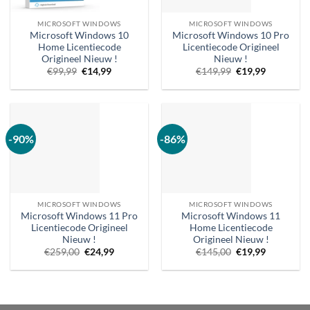
MICROSOFT WINDOWS
MICROSOFT WINDOWS
Microsoft Windows 10
Microsoft Windows 10 Pro
Home Licentiecode
Licentiecode Origineel
Origineel Nieuw !
Nieuw !
Oorspronkelijke
Huidige
Oorspronkelijke
Huidige
€
99,99
€
14,99
€
149,99
€
19,99
prijs
prijs
prijs
prijs
was:
is:
was:
is:
€99,99.
€14,99.
€149,99.
€19,99.
-90%
-86%
MICROSOFT WINDOWS
MICROSOFT WINDOWS
Microsoft Windows 11 Pro
Microsoft Windows 11
Licentiecode Origineel
Home Licentiecode
Nieuw !
Origineel Nieuw !
Oorspronkelijke
Huidige
Oorspronkelijke
Huidige
€
259,00
€
24,99
€
145,00
€
19,99
prijs
prijs
prijs
prijs
was:
is:
was:
is:
€259,00.
€24,99.
€145,00.
€19,99.