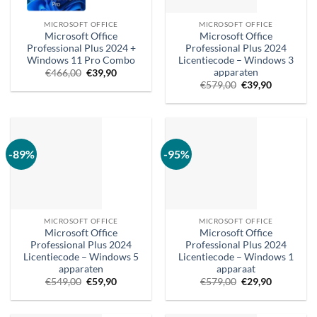
MICROSOFT OFFICE
MICROSOFT OFFICE
Microsoft Office
Microsoft Office
Professional Plus 2024 +
Professional Plus 2024
Windows 11 Pro Combo
Licentiecode – Windows 3
apparaten
Oorspronkelijke
Huidige
€
466,00
€
39,90
prijs
prijs
Oorspronkelijke
Huidige
€
579,00
€
39,90
was:
is:
prijs
prijs
€466,00.
€39,90.
was:
is:
€579,00.
€39,90.
-89%
-95%
MICROSOFT OFFICE
MICROSOFT OFFICE
Microsoft Office
Microsoft Office
Professional Plus 2024
Professional Plus 2024
Licentiecode – Windows 5
Licentiecode – Windows 1
apparaten
apparaat
Oorspronkelijke
Huidige
Oorspronkelijke
Huidige
€
549,00
€
59,90
€
579,00
€
29,90
prijs
prijs
prijs
prijs
was:
is:
was:
is:
€549,00.
€59,90.
€579,00.
€29,90.