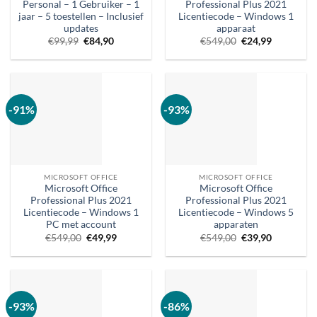
Personal – 1 Gebruiker – 1
Professional Plus 2021
jaar – 5 toestellen – Inclusief
Licentiecode – Windows 1
updates
apparaat
Oorspronkelijke
Huidige
Oorspronkelijke
Huidige
€
99,99
€
84,90
€
549,00
€
24,99
prijs
prijs
prijs
prijs
was:
is:
was:
is:
€99,99.
€84,90.
€549,00.
€24,99.
-91%
-93%
MICROSOFT OFFICE
MICROSOFT OFFICE
Microsoft Office
Microsoft Office
Professional Plus 2021
Professional Plus 2021
Licentiecode – Windows 1
Licentiecode – Windows 5
PC met account
apparaten
Oorspronkelijke
Huidige
Oorspronkelijke
Huidige
€
549,00
€
49,99
€
549,00
€
39,90
prijs
prijs
prijs
prijs
was:
is:
was:
is:
€549,00.
€49,99.
€549,00.
€39,90.
-93%
-86%