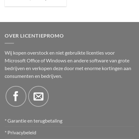
prijs
prijs
was:
is:
€199,00.
€19,99.
OVER LICENTIEPROMO
Wij kopen overstock en niet gebruikte licenties voor
Microsoft Office of Windows en andere software van grote
bedrijven en verkopen deze door met enorme kortingen aan
consumenten en bedrijven.
* Garantie en terugbetaling
* Privacybeleid