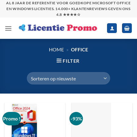
Skip
AL 8 JAAR DE REFERENTIE VOOR GOEDKOPE MICROSOFT OFFICE
EN WINDOWS LICENTIES. 14.000+ KLANTENREVIEWS GEVEN ONS
to
4.8 ★★★★☆
content
HOME
»
OFFICE
FILTER
Promo !
-93%