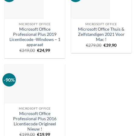
MICROSOFT OFFICE
MICROSOFT OFFICE
Microsoft Office
Microsoft Office Thuis &
Professional Plus 2019
Zelfstandigen 2021 Voor
Licentiecode -Windows – 1
Mac !
apparaat
Oorspronkelijke
Huidige
€
279,00
€
39,90
prijs
prijs
Oorspronkelijke
Huidige
€
349,00
€
24,99
was:
is:
prijs
prijs
€279,00.
€39,90.
was:
is:
€349,00.
€24,99.
-90%
MICROSOFT OFFICE
Microsoft Office
Professional Plus 2016
Licentiecode Origineel
Nieuw !
Oorspronkelijke
Huidige
€
199,00
€
19,99