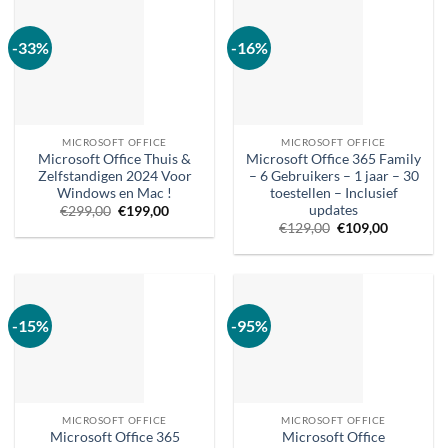
-33%
-16%
MICROSOFT OFFICE
MICROSOFT OFFICE
Microsoft Office Thuis &
Microsoft Office 365 Family
Zelfstandigen 2024 Voor
– 6 Gebruikers – 1 jaar – 30
Windows en Mac !
toestellen – Inclusief
updates
Oorspronkelijke
Huidige
€
299,00
€
199,00
prijs
prijs
Oorspronkelijke
Huidige
€
129,00
€
109,00
was:
is:
prijs
prijs
€299,00.
€199,00.
was:
is:
€129,00.
€109,00.
-15%
-95%
MICROSOFT OFFICE
MICROSOFT OFFICE
Microsoft Office 365
Microsoft Office