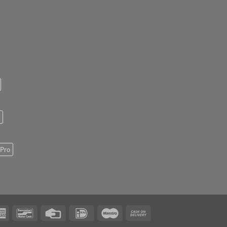
Pro
rCard
American
Bancontact
Credit
IDeal
Maestro
Cash
Express
Card
On