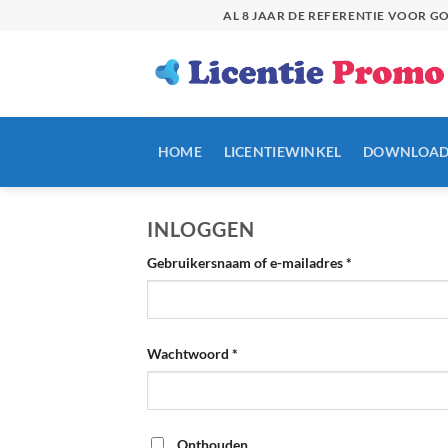
Skip
AL 8 JAAR DE REFERENTIE VOOR 
to
content
HOME
LICENTIEWINKEL
DOWNLOAD
INLOGGEN
Verplicht
Gebruikersnaam of e-mailadres
*
Verplicht
Wachtwoord
*
Onthouden