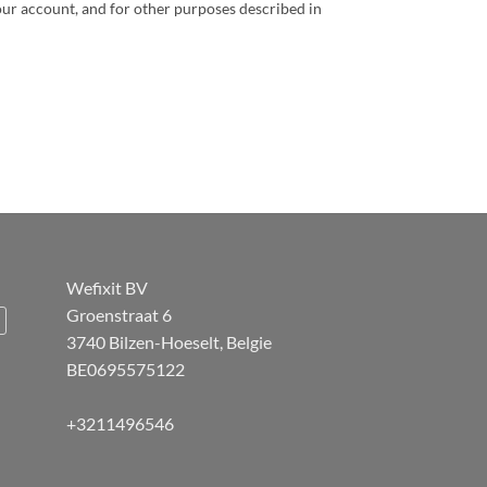
our account, and for other purposes described in
Wefixit BV
Groenstraat 6
3740 Bilzen-Hoeselt, Belgie
BE0695575122
+3211496546