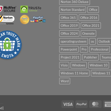
Norton 360 Deluxe
Norton Standard
Office
Office 365
Office 2016
Office 2019
Office 2021
Office 2024
Onenote
operatingsysteem
os
Outlook
Powerpoint
Pro
Professional
Project 2021
Publisher
Teams
Visio
Windows
Windows 10
Windows 11 Home
Windows 11 
Word
Visa
PayPal
Maste
ed]