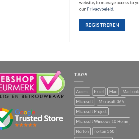
website, to manage access to y
our
Privacybeleid
.
REGISTREREN
TAGS
Access
Excel
Mac
Macbook
Microsoft
Microsoft 365
Microsoft Project
Microsoft Windows 10 Home
Norton
norton 360