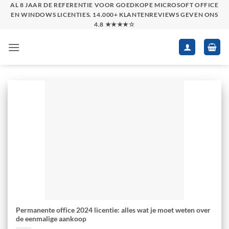
Skip
AL 8 JAAR DE REFERENTIE VOOR GOEDKOPE MICROSOFT OFFICE
EN WINDOWS LICENTIES. 14.000+ KLANTENREVIEWS GEVEN ONS
to
4.8 ★★★★☆
content
Permanente office 2024 licentie: alles wat je moet weten over
de eenmalige aankoop