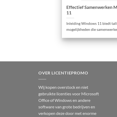
Effectief Samenwerken 
11
Inleiding Windows 11 biedt tal
mogelijkheden die samenwerken m
OVER LICENTIEPROMO
Wij kopen overstock en niet
gebruikte licenties voor Microsoft
Office of Windows en andere
software van grote bedrijven en
verkopen deze door met enorme