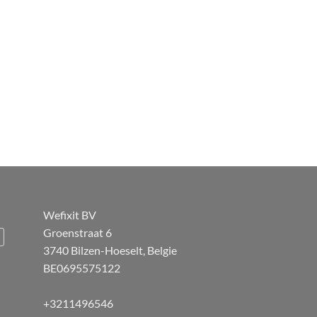
Wefixit BV
Groenstraat 6
3740 Bilzen-Hoeselt, Belgie
BE0695575122
+3211496546