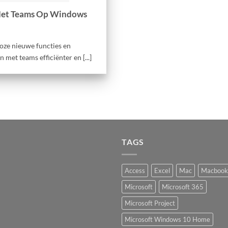
Met Teams Op Windows
loze nieuwe functies en
et teams efficiënter en [...]
TAGS
Access
Excel
Mac
Macbook
Microsoft
Microsoft 365
Microsoft Project
Microsoft Windows 10 Home