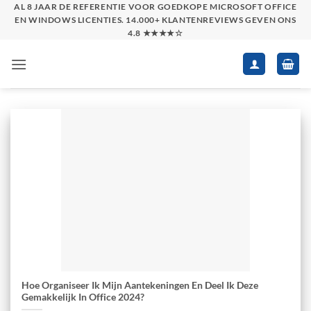
Skip
AL 8 JAAR DE REFERENTIE VOOR GOEDKOPE MICROSOFT OFFICE
EN WINDOWS LICENTIES. 14.000+ KLANTENREVIEWS GEVEN ONS
to
4.8 ★★★★☆
content
Hoe Organiseer Ik Mijn Aantekeningen En Deel Ik Deze
Gemakkelijk In Office 2024?