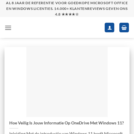
Skip
AL 8 JAAR DE REFERENTIE VOOR GOEDKOPE MICROSOFT OFFICE
EN WINDOWS LICENTIES. 14.000+ KLANTENREVIEWS GEVEN ONS
to
4.8 ★★★★☆
content
Hoe Veilig Is Jouw Informatie Op OneDrive Met Windows 11?
Inleiding Met de introductie van Windows 11 heeft Microsoft