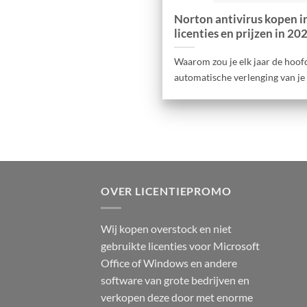
Norton antivirus kopen in
licenties en prijzen in 20
Waarom zou je elk jaar de hoof
automatische verlenging van je an
OVER LICENTIEPROMO
Wij kopen overstock en niet
gebruikte licenties voor Microsoft
Office of Windows en andere
software van grote bedrijven en
verkopen deze door met enorme