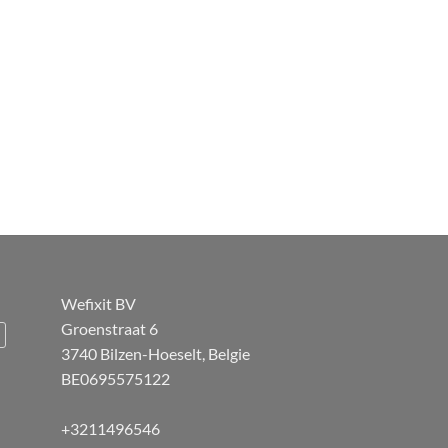
Wefixit BV
Groenstraat 6
3740 Bilzen-Hoeselt, Belgie
BE0695575122
+3211496546