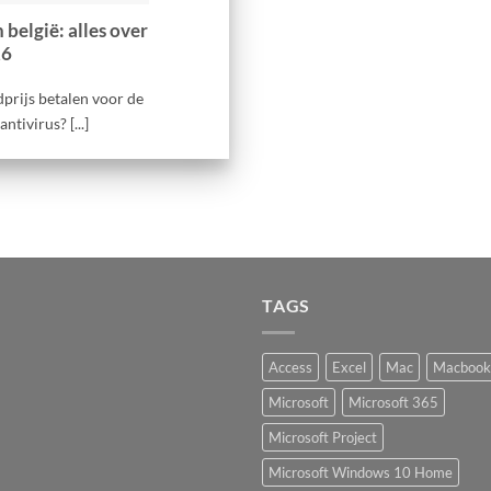
 belgië: alles over
26
dprijs betalen voor de
tivirus? [...]
TAGS
Access
Excel
Mac
Macbook
Microsoft
Microsoft 365
Microsoft Project
Microsoft Windows 10 Home