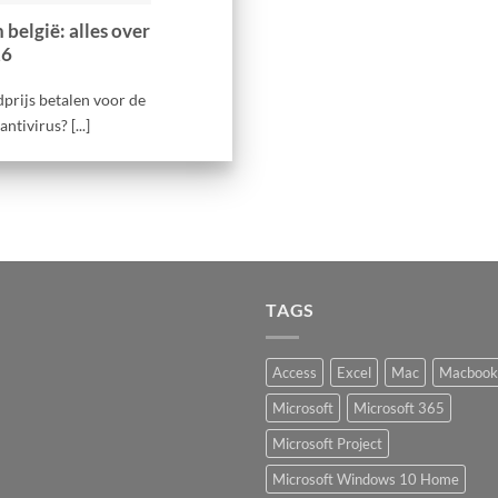
 belgië: alles over
26
dprijs betalen voor de
tivirus? [...]
TAGS
Access
Excel
Mac
Macbook
Microsoft
Microsoft 365
Microsoft Project
Microsoft Windows 10 Home