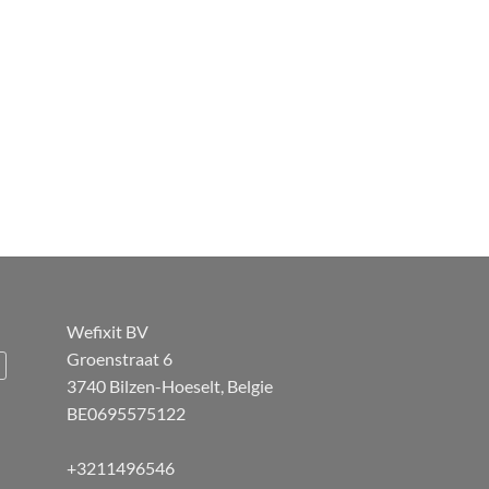
Wefixit BV
Groenstraat 6
3740 Bilzen-Hoeselt, Belgie
BE0695575122
+3211496546