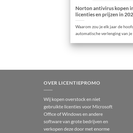
Norton antivirus kopen in
licenties en prijzen in 20
Waarom zou je elk jaar de hoof
automatische verlenging van je an
OVER LICENTIEPROMO
Wij kopen overstock en niet
gebruikte licenties voor Microsoft
Office of Windows en andere
software van grote bedrijven en
verkopen deze door met enorme