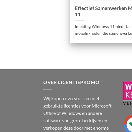
Effectief Samenwerken 
11
Inleiding Windows 11 biedt tal
mogelijkheden die samenwerken m
OVER LICENTIEPROMO
Wij kopen overstock en niet
gebruikte licenties voor Microsoft
Office of Windows en andere
software van grote bedrijven en
verkopen deze door met enorme