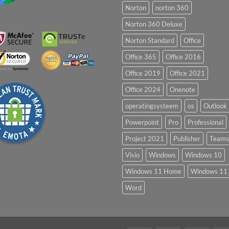
Norton
norton 360
Norton 360 Deluxe
Norton Standard
Office
Office 365
Office 2016
Office 2019
Office 2021
Office 2024
Onenote
operatingsysteem
os
Outlook
Powerpoint
Pro
Professional
Project 2021
Publisher
Teams
Visio
Windows
Windows 10
Windows 11 Home
Windows 11 
Word