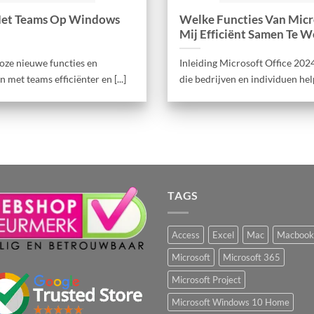
Met Teams Op Windows
Welke Functies Van Micr
Mij Efficiënt Samen Te 
loze nieuwe functies en
Inleiding Microsoft Office 2024
et teams efficiënter en [...]
die bedrijven en individuen helpe
TAGS
Access
Excel
Mac
Macbook
Microsoft
Microsoft 365
Microsoft Project
Microsoft Windows 10 Home