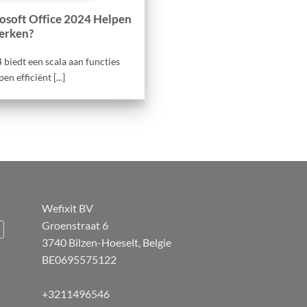
osoft Office 2024 Helpen
Werken?
 biedt een scala aan functies
n efficiënt [...]
Wefixit BV
Groenstraat 6
3740 Bilzen-Hoeselt, Belgie
BE0695575122
+3211496546