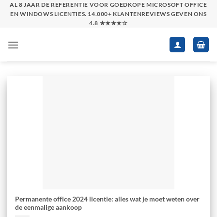
Skip
AL 8 JAAR DE REFERENTIE VOOR GOEDKOPE MICROSOFT OFFICE
EN WINDOWS LICENTIES. 14.000+ KLANTENREVIEWS GEVEN ONS
to
4.8 ★★★★☆
content
Permanente office 2024 licentie: alles wat je moet weten over
de eenmalige aankoop