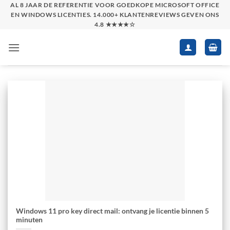
Skip
AL 8 JAAR DE REFERENTIE VOOR GOEDKOPE MICROSOFT OFFICE
EN WINDOWS LICENTIES. 14.000+ KLANTENREVIEWS GEVEN ONS
to
4.8 ★★★★☆
content
Windows 11 pro key direct mail: ontvang je licentie binnen 5
minuten