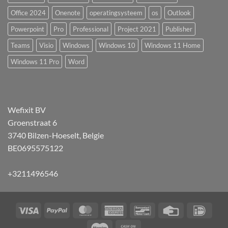
Office 2024
Onenote
operatingsysteem
os
Outlook
Powerpoint
Pro
Professional
Project 2021
Publisher
Teams
Visio
Windows
Windows 10
Windows 11 Home
Windows 11 Pro
Word
Wefixit BV
Groenstraat 6
3740 Bilzen-Hoeselt, Belgie
BE0695575122
+3211496546
Visa
PayPal
MasterCard
American
Bancontact
Credit
IDeal
Express
Card
Maestro
Cash