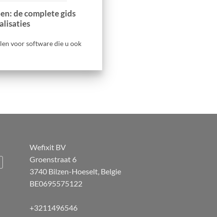
en: de complete gids
lisaties
en voor software die u ook
Wefixit BV
Groenstraat 6
3740 Bilzen-Hoeselt, Belgie
BE0695575122
+3211496546