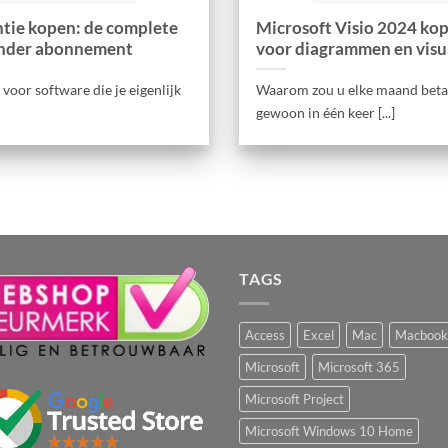
entie kopen: de complete
Microsoft Visio 2024 kop
onder abonnement
voor diagrammen en visua
voor software die je eigenlijk
Waarom zou u elke maand betal
gewoon in één keer [...]
TAGS
Access
Excel
Mac
Macbook
Microsoft
Microsoft 365
Microsoft Project
Microsoft Windows 10 Home