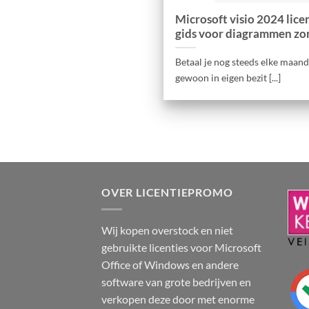
Microsoft visio 2024 lic
gids voor diagrammen z
Betaal je nog steeds elke maand 
gewoon in eigen bezit [...]
OVER LICENTIEPROMO
Wij kopen overstock en niet
gebruikte licenties voor Microsoft
Office of Windows en andere
software van grote bedrijven en
verkopen deze door met enorme