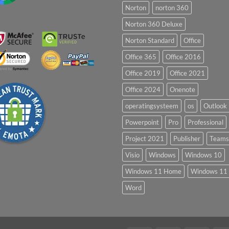
Norton
norton 360
Norton 360 Deluxe
Norton Standard
Office
Office 365
Office 2016
Office 2019
Office 2021
Office 2024
Onenote
operatingsysteem
os
Outlook
Powerpoint
Pro
Professional
Project 2021
Publisher
Teams
Visio
Windows
Windows 10
Windows 11 Home
Windows 11 
Word