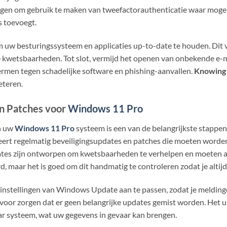
gen om gebruik te maken van tweefactorauthenticatie waar mogeli
s toevoegt.
om uw besturingssysteem en applicaties up-to-date te houden. Dit
wetsbaarheden. Tot slot, vermijd het openen van onbekende e-mail
ermen tegen schadelijke software en phishing-aanvallen.
Knowing
eteren.
en Patches voor
Windows 11 Pro
n uw
Windows 11 Pro
systeem is een van de belangrijkste stappe
eert regelmatig beveiligingsupdates en patches die moeten worden
dates zijn ontworpen om kwetsbaarheden te verhelpen en moeten
, maar het is goed om dit handmatig te controleren zodat je altij
instellingen van Windows Update aan te passen, zodat je meldin
voor zorgen dat er geen belangrijke updates gemist worden. Het u
ar systeem, wat uw gegevens in gevaar kan brengen.