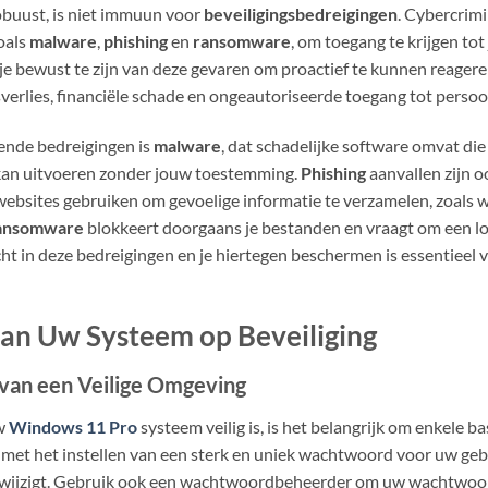
obuust, is niet immuun voor
beveiligingsbedreigingen
. Cybercrim
oals
malware
,
phishing
en
ransomware
, om toegang te krijgen to
 je bewust te zijn van deze gevaren om proactief te kunnen reager
erlies, financiële schade en ongeautoriseerde toegang tot persoon
nde bedreigingen is
malware
, dat schadelijke software omvat die
n kan uitvoeren zonder jouw toestemming.
Phishing
aanvallen zijn oo
f websites gebruiken om gevoelige informatie te verzamelen, zoals
ansomware
blokkeert doorgaans je bestanden en vraagt om een l
cht in deze bedreigingen en je hiertegen beschermen is essentieel v
an Uw Systeem op Beveiliging
 van een Veilige Omgeving
uw
Windows 11 Pro
systeem veilig is, is het belangrijk om enkele b
in met het instellen van een sterk en uniek wachtwoord voor uw ge
g wijzigt. Gebruik ook een wachtwoordbeheerder om uw wachtwoor