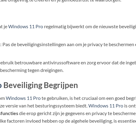
at je
Windows 11 Pro
regelmatig bijwerkt om de nieuwste beveiligi
n
: Pas de beveiligingsinstellingen aan om je privacy te bescherme
Gebruik betrouwbare antivirussoftware en zorg ervoor dat de inge
 bescherming tegen dreigingen.
o
Beveiliging Begrijpen
 om
Windows 11 Pro
te gebruiken, is het cruciaal om een goed beg
eze versie van het besturingssysteem biedt.
Windows 11 Pro
is on
sfuncties
die erop gericht zijn je gegevens en privacy te bescherm
ke factoren invloed hebben op de algehele beveiliging, is essentiee