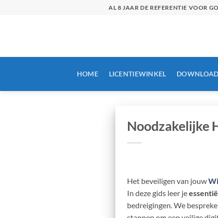
Skip
AL 8 JAAR DE REFERENTIE VOOR 
to
content
HOME
LICENTIEWINKEL
DOWNLOAD
Noodzakelijke 
Het beveiligen van jouw
Wi
In deze gids leer je
essentië
bedreigingen. We bespreke
stappen om een veilige dig