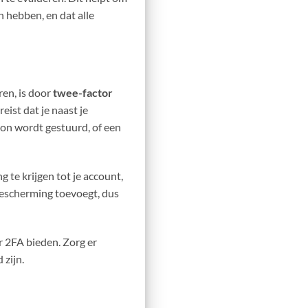
 hebben, en dat alle
ren, is door
twee-factor
eist dat je naast je
oon wordt gestuurd, of een
te krijgen tot je account,
 bescherming toevoegt, dus
r 2FA bieden. Zorg er
 zijn.