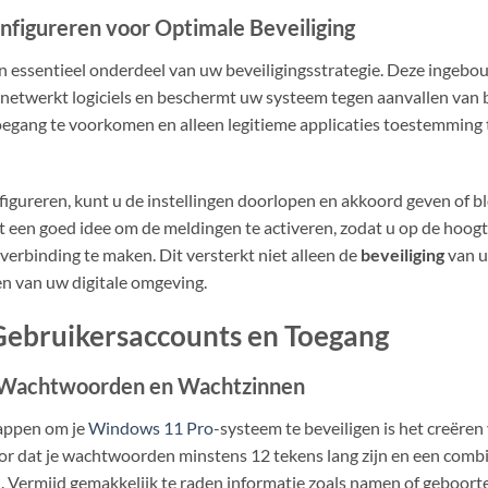
figureren voor Optimale Beveiliging
n essentieel onderdeel van uw beveiligingsstrategie. Deze ingebou
etwerkt logiciels en beschermt uw systeem tegen aanvallen van bu
egang te voorkomen en alleen legitieme applicaties toestemming 
igureren, kunt u de instellingen doorlopen en akkoord geven of b
et een goed idee om de meldingen te activeren, zodat u op de hoogt
verbinding te maken. Dit versterkt niet alleen de
beveiliging
van u
en van uw digitale omgeving.
Gebruikersaccounts en Toegang
 Wachtwoorden en Wachtzinnen
tappen om je
Windows 11 Pro
-systeem te beveiligen is het creëren
or dat je wachtwoorden minstens 12 tekens lang zijn en een combina
. Vermijd gemakkelijk te raden informatie zoals namen of geboort