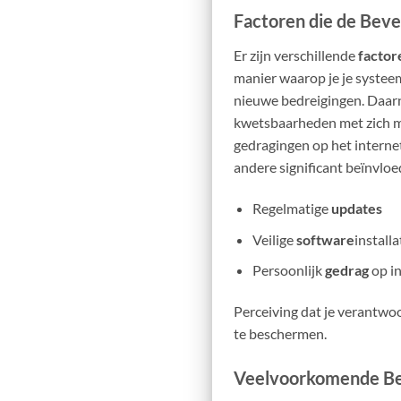
Factoren die de Beve
Er zijn verschillende
factor
manier waarop je je systee
nieuwe bedreigingen. Daar
kwetsbaarheden met zich m
gedragingen op het internet
andere significant beïnvloe
Regelmatige
updates
Veilige
software
installa
Persoonlijk
gedrag
op i
Perceiving dat je verantwoo
te beschermen.
Veelvoorkomende Bev