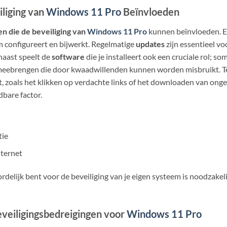
iliging van
Windows 11 Pro
Beïnvloeden
en die de beveiliging van
Windows 11 Pro
kunnen beïnvloeden. Ee
m configureert en bijwerkt. Regelmatige
updates
zijn essentieel v
naast speelt de
software
die je installeert ook een cruciale rol; 
eebrengen die door kwaadwillenden kunnen worden misbruikt. Ten
, zoals het klikken op verdachte links of het downloaden van onge
dbare factor.
tie
nternet
rdelijk bent voor de beveiliging van je eigen systeem is noodzakeli
eiligingsbedreigingen voor
Windows 11 Pro