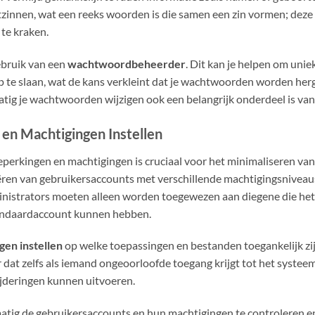
zinnen, wat een reeks woorden is die samen een zin vormen; deze 
te kraken.
bruik van een
wachtwoordbeheerder
. Dit kan je helpen om uni
p te slaan, wat de kans verkleint dat je wachtwoorden worden her
tig je wachtwoorden wijzigen ook een belangrijk onderdeel is van 
en Machtigingen Instellen
eperkingen en machtigingen is cruciaal voor het minimaliseren van
ëren van gebruikersaccounts met verschillende machtigingsniveaus
inistrators moeten alleen worden toegewezen aan diegene die het 
andaardaccount kunnen hebben.
gen instellen
op welke toepassingen en bestanden toegankelijk zij
r dat zelfs als iemand ongeoorloofde toegang krijgt tot het systeem
jderingen kunnen uitvoeren.
matig de gebruikersaccounts en hun machtigingen te controleren en