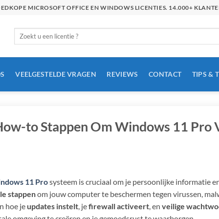
GOEDKOPE MICROSOFT OFFICE EN WINDOWS LICENTIES. 14.000+ KLAN
Zoeken
naar:
S
VEELGESTELDE VRAGEN
REVIEWS
CONTACT
TIPS & 
How-to Stappen Om Windows 11 Pro V
ndows 11 Pro
systeem is cruciaal om je persoonlijke informatie 
le stappen
om jouw computer te beschermen tegen virussen, mal
n hoe je
updates instelt
, je
firewall activeert
, en
veilige wachtw
itale omgeving te creëren en je gemoedsrust te waarborgen.