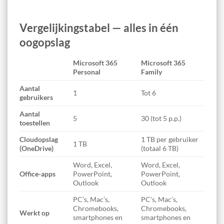
Vergelijkingstabel — alles in één
oogopslag
Microsoft 365
Microsoft 365
Personal
Family
Aantal
1
Tot 6
gebruikers
Aantal
5
30 (tot 5 p.p.)
toestellen
Cloudopslag
1 TB per gebruiker
1 TB
(OneDrive)
(totaal 6 TB)
Word, Excel,
Word, Excel,
Office-apps
PowerPoint,
PowerPoint,
Outlook
Outlook
PC’s, Mac’s,
PC’s, Mac’s,
Chromebooks,
Chromebooks,
Werkt op
smartphones en
smartphones en