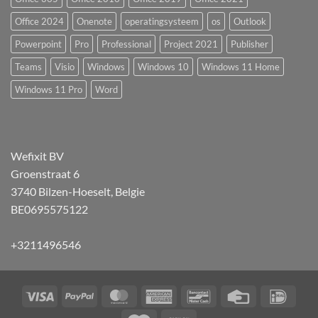
Office 2024
Onenote
operatingsysteem
os
Outlook
Powerpoint
Pro
Professional
Project 2021
Publisher
Teams
Visio
Windows
Windows 10
Windows 11 Home
Windows 11 Pro
Word
Wefixit BV
Groenstraat 6
3740 Bilzen-Hoeselt, Belgie
BE0695575122
+3211496546
Visa
PayPal
MasterCard
American
Bancontact
Credit
IDeal
Express
Card