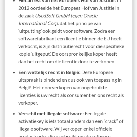
Het arrest van het Europees Hof van Justitie:
In
2012 oordeelde het Europees Hof van Justitie in
de zaak
UsedSoft GmbH tegen Oracle
International Corp.
dat het principe van
‘uitputting’ ook geldt voor software. Zodra een
softwarefabrikant een licentie binnen de EU heeft
verkocht, is zijn distributierecht voor die specifieke
kopie ‘uitgeput’. De oorspronkelijke koper heeft
dan het recht om die licentie door te verkopen.
Een wettelijk recht in België:
Deze Europese
uitspraak is bindend en dus ook van toepassing in
België. Het doorverkopen van ongebruikte
licenties is uw recht als consument en ons recht als
verkoper.
Verschil met illegale software:
Een legale
activatiekey is iets totaal anders dan een “crack” of
illegale software. Wij verkopen enkel officiële
productcodes die u gebruikt om de software,