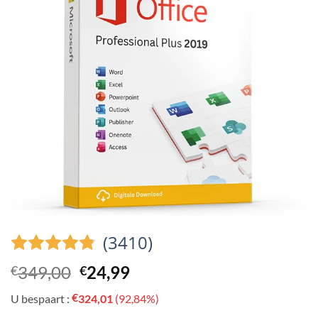
(3410)
Oorspronkelijke
Huidige
349,00
24,99
€
€
prijs
prijs
€
U bespaart :
324,01
(92,84%)
was:
is: