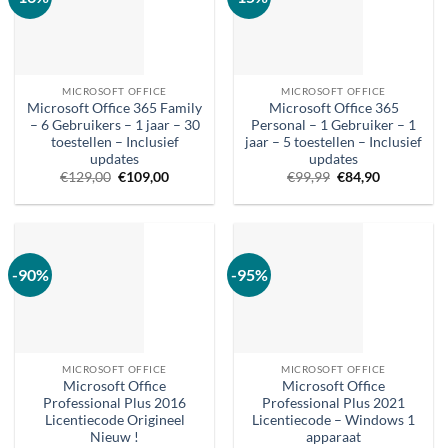
MICROSOFT OFFICE
MICROSOFT OFFICE
Microsoft Office 365 Family
Microsoft Office 365
– 6 Gebruikers – 1 jaar – 30
Personal – 1 Gebruiker – 1
toestellen – Inclusief
jaar – 5 toestellen – Inclusief
updates
updates
Oorspronkelijke
Huidige
Oorspronkelijke
Huidige
€
129,00
€
109,00
€
99,99
€
84,90
prijs
prijs
prijs
prijs
was:
is:
was:
is:
€129,00.
€109,00.
€99,99.
€84,90.
-90%
-95%
MICROSOFT OFFICE
MICROSOFT OFFICE
Microsoft Office
Microsoft Office
Professional Plus 2016
Professional Plus 2021
Licentiecode Origineel
Licentiecode – Windows 1
Nieuw !
apparaat