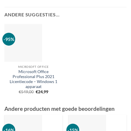
ANDERE SUGGESTIES…
-95%
MICROSOFT OFFICE
Microsoft Office
Professional Plus 2021
Licentiecode – Windows 1
apparaat
Oorspronkelijke
Huidige
€
549,00
€
24,99
prijs
prijs
was:
is:
€549,00.
€24,99.
Andere producten met goede beoordelingen
-16%
-15%