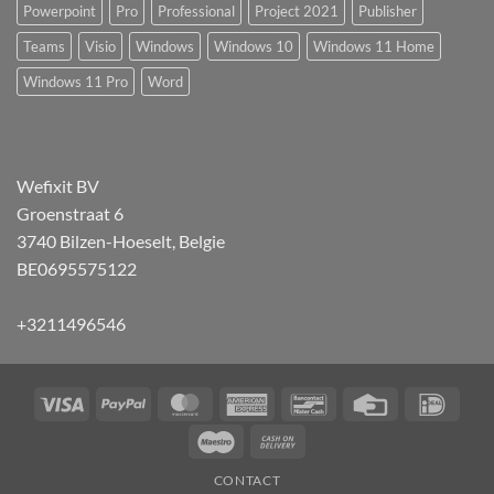
Powerpoint
Pro
Professional
Project 2021
Publisher
Teams
Visio
Windows
Windows 10
Windows 11 Home
Windows 11 Pro
Word
Wefixit BV
Groenstraat 6
3740 Bilzen-Hoeselt, Belgie
BE0695575122
+3211496546
Visa
PayPal
MasterCard
American
Bancontact
Credit
IDeal
Express
Card
Maestro
Cash
On
CONTACT
Delivery