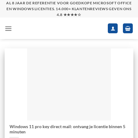
Skip
AL 8 JAAR DE REFERENTIE VOOR GOEDKOPE MICROSOFT OFFICE
EN WINDOWS LICENTIES. 14.000+ KLANTENREVIEWS GEVEN ONS
to
4.8 ★★★★☆
content
Windows 11 pro key direct mail: ontvang je licentie binnen 5
minuten