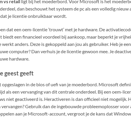
 vs retail
ligt bij het moederbord. Voor Microsoft is het moederbo
nderdeel, dan beschouwt het systeem de pc als een volledig nieuw 
 dat je licentie onbruikbaar wordt.
pen dat een oem-licentie ‘trouwt’ met je hardware. De activatiecode
 biedt een financieel voordeel bij aankoop, maar beperkt je vrijhei
ie werkt anders. Deze is gekoppeld aan jou als gebruiker. Heb je 
uwe computer? Dan verhuis je de licentie gewoon mee. Je deactivee
ieuwe hardware.
e geest geeft
t opgeslagen in de bios of uefi van je moederbord. Microsoft defini
ijd als een vervanging van dit centrale onderdeel. Bij een oem-licent
niet geactiveerd is. Heractiveren is dan officieel niet mogelijk. H
vervangen? Gebruik dan de ingebouwde probleemoplosser voor act
koppelen aan je Microsoft-account, vergroot je de kans dat Windo