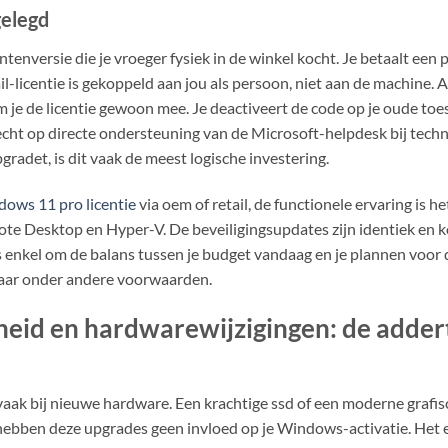
gelegd
ntenversie die je vroeger fysiek in de winkel kocht. Je betaalt ee
l-licentie is gekoppeld aan jou als persoon, niet aan de machine. A
je de licentie gewoon mee. Je deactiveert de code op je oude toes
echt op directe ondersteuning van de Microsoft-helpdesk bij tech
gradet, is dit vaak de meest logische investering.
ows 11 pro licentie
via oem of retail, de functionele ervaring is he
ote Desktop en Hyper-V. De beveiligingsupdates zijn identiek e
s enkel om de balans tussen je budget vandaag en je plannen voor
maar onder andere voorwaarden.
id en hardwarewijzigingen: de addert
vaak bij nieuwe hardware. Een krachtige ssd of een moderne grafis
hebben deze upgrades geen invloed op je Windows-activatie. Het ec