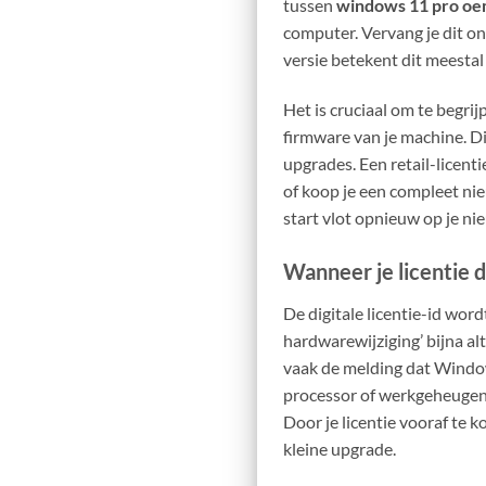
tussen
windows 11 pro oem
computer. Vervang je dit o
versie betekent dit meestal
Het is cruciaal om te begrij
firmware van je machine. Dit
upgrades. Een retail-licent
of koop je een compleet nie
start vlot opnieuw op je n
Wanneer je licentie d
De digitale licentie-id word
hardwarewijziging’ bijna alt
vaak de melding dat Windows 
processor of werkgeheugen 
Door je licentie vooraf te 
kleine upgrade.