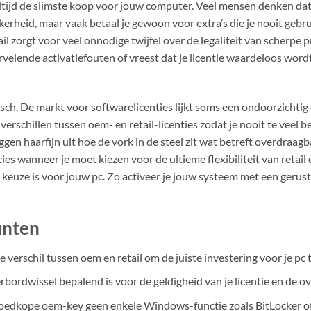
 altijd de slimste koop voor jouw computer. Veel mensen denken da
rheid, maar vaak betaal je gewoon voor extra’s die je nooit gebru
 zorgt voor veel onnodige twijfel over de legaliteit van scherpe pr
rvelende activatiefouten of vreest dat je licentie waardeloos word
sch. De markt voor softwarelicenties lijkt soms een ondoorzichtig
verschillen tussen oem- en retail-licenties zodat je nooit te veel 
ggen haarfijn uit hoe de vork in de steel zit wat betreft overdraag
cies wanneer je moet kiezen voor de ultieme flexibiliteit van reta
 keuze is voor jouw pc. Zo activeer je jouw systeem met een gerust
unten
 verschil tussen oem en retail om de juiste investering voor je pc
ordwissel bepalend is voor de geldigheid van je licentie en de o
oedkope oem-key geen enkele Windows-functie zoals BitLocker of