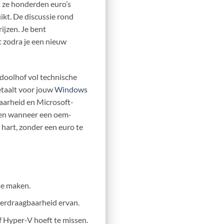
t ze honderden euro’s
ikt. De discussie rond
ijzen. Je bent
t zodra je een nieuw
 doolhof vol technische
betaalt voor jouw
Windows
baarheid en Microsoft-
il en wanneer een oem-
 hart, zonder een euro te
 te maken.
verdraagbaarheid ervan.
 Hyper-V hoeft te missen.