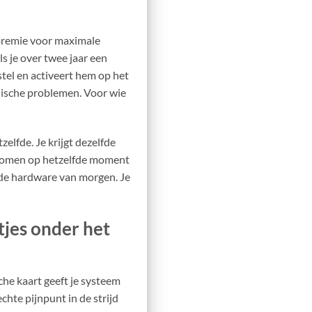
n premie voor maximale
ls je over twee jaar een
tel en activeert hem op het
nische problemen. Voor wie
tzelfde. Je krijgt dezelfde
n komen op hetzelfde moment
 de hardware van morgen. Je
jes onder het
che kaart geeft je systeem
hte pijnpunt in de strijd