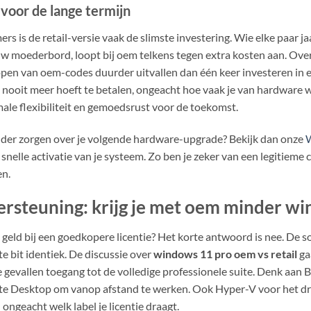
g voor de lange termijn
s is de retail-versie vaak de slimste investering. Wie elke paar ja
w moederbord, loopt bij oem telkens tegen extra kosten aan. Over 
pen van oem-codes duurder uitvallen dan één keer investeren in ee
 nooit meer hoeft te betalen, ongeacht hoe vaak je van hardware w
imale flexibiliteit en gemoedsrust voor de toekomst.
zonder zorgen over je volgende hardware-upgrade? Bekijk dan onze
W
nelle activatie van je systeem. Zo ben je zeker van een legitieme
en.
ersteuning: krijg je met oem minder w
e geld bij een goedkopere licentie? Het korte antwoord is nee. De s
ste bit identiek. De discussie over
windows 11 pro oem vs retail
ga
de gevallen toegang tot de volledige professionele suite. Denk aan 
ote Desktop om vanop afstand te werken. Ook Hyper-V voor het dr
ongeacht welk label je licentie draagt.