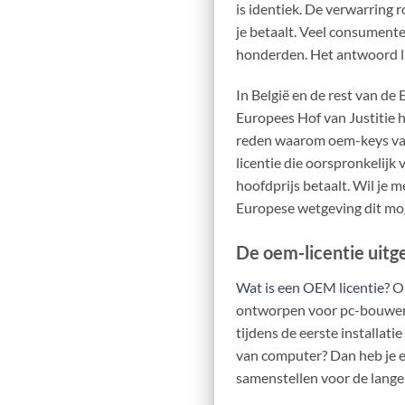
is identiek. De verwarring 
je betaalt. Veel consumente
honderden. Het antwoord lig
In België en de rest van de
Europees Hof van Justitie h
reden waarom oem-keys vaak 
licentie die oorspronkelij
hoofdprijs betaalt. Wil je 
Europese wetgeving dit moge
De oem-licentie uitg
Wat is een OEM licentie?
OE
ontworpen voor pc-bouwers 
tijdens de eerste installati
van computer? Dan heb je e
samenstellen voor de lange t