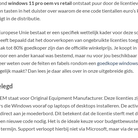
rond
windows 11 pro oem vs retail
ontstaat puur door de licentie
n tasten in het duister over waarom de ene code tientallen euro’s
t in de distributie.
 Europese Unie bestaat er een specifiek wettelijk kader voor deze 
eeft bepaald dat het doorverkopen van ongebruikte licenties toeges
tot 80% goedkoper zijn dan de officiële winkelprijs. Je koopt in 
k voor een ander kanaal was bestemd, maar nu voor jou beschikbaar
meer weten over de feiten en fabels rondom een
goedkope windows 
lijk maakt? Dan lees je daar alles over in onze uitgebreide gids.
elegd
M staat voor Original Equipment Manufacturer. Deze licenties zi
die Windows vooraf op laptops of desktops installeren. De activ
e direct aan je moederbord. Dit betekent dat de licentie sterft met
en nieuwe code nodig. Het is de ideale keuze voor budgetbewust
ermijn. Support verloopt hierbij niet via Microsoft, maar via de ve