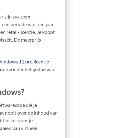
ar zijn systeem
een periode van tien jaar
n retail-licentie. Je koopt
isselt. De meerprijs
indows 11 pro licentie
 code zonder het gedoe van
indows?
oftwarecode die je
at nooit over de inhoud van
BitLocker voor je
aaien van virtuele