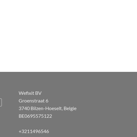
Wefixit BV
Groenstraat 6
3740 Bilzen-Hoeselt, Belgie
BE0695575122
+3211496546