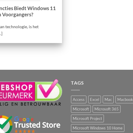
ncties Biedt Windows 11
n Voorgangers?
an technologie, is het
.]
TAGS
Access
Excel
Mac
Macbook
Microsoft
Microsoft 365
Microsoft Project
Microsoft Windows 10 Home