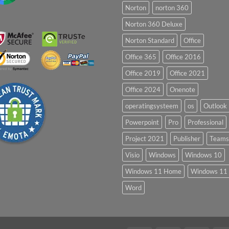
Norton
norton 360
Norton 360 Deluxe
Norton Standard
Office
Office 365
Office 2016
Office 2019
Office 2021
Office 2024
Onenote
operatingsysteem
os
Outlook
Powerpoint
Pro
Professional
Project 2021
Publisher
Teams
Visio
Windows
Windows 10
Windows 11 Home
Windows 11 
Word