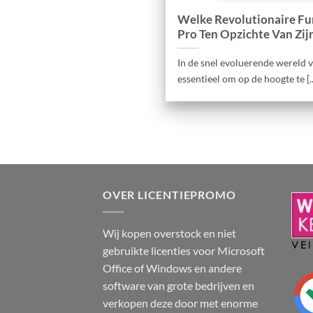
Welke Revolutionaire Fu
Pro Ten Opzichte Van Zij
In de snel evoluerende wereld v
essentieel om op de hoogte te [..
OVER LICENTIEPROMO
Wij kopen overstock en niet
gebruikte licenties voor Microsoft
Office of Windows en andere
software van grote bedrijven en
verkopen deze door met enorme