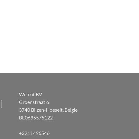
Wefixit BV
Groenstraat 6
3740 Bilzen-Hoeselt, Belgie
BE0695575122
+3211496546