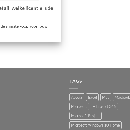
ail: welke licentie is de
jd de slimste koop voor jouw
..]
TAGS
Access
Excel
Mac
Macbook
Microsoft
Microsoft 365
Microsoft Project
Microsoft Windows 10 Home