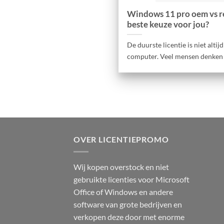
Windows 11 pro oem vs ret
beste keuze voor jou?
De duurste licentie is niet alti
computer. Veel mensen denken [.
OVER LICENTIEPROMO
Wij kopen overstock en niet
gebruikte licenties voor Microsoft
Office of Windows en andere
software van grote bedrijven en
verkopen deze door met enorme