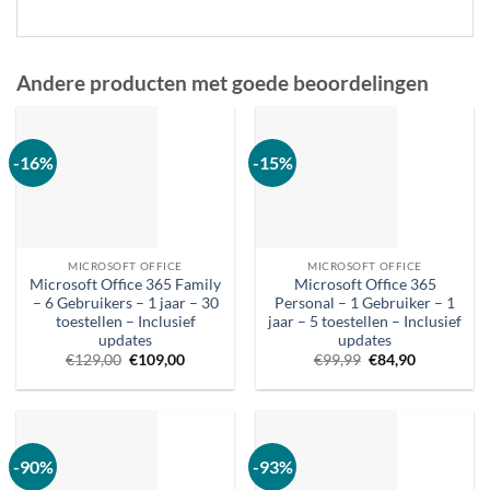
Andere producten met goede beoordelingen
-16%
-15%
MICROSOFT OFFICE
MICROSOFT OFFICE
Microsoft Office 365 Family
Microsoft Office 365
– 6 Gebruikers – 1 jaar – 30
Personal – 1 Gebruiker – 1
toestellen – Inclusief
jaar – 5 toestellen – Inclusief
updates
updates
Oorspronkelijke
Huidige
Oorspronkelijke
Huidige
€
129,00
€
109,00
€
99,99
€
84,90
prijs
prijs
prijs
prijs
was:
is:
was:
is:
€129,00.
€109,00.
€99,99.
€84,90.
-90%
-93%