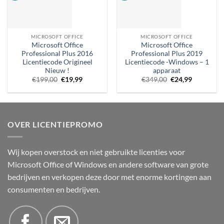
MICROSOFT OFFICE
MICROSOFT OFFICE
Microsoft Office
Microsoft Office
Professional Plus 2016
Professional Plus 2019
Licentiecode Origineel
Licentiecode -Windows – 1
Nieuw !
apparaat
Oorspronkelijke
Huidige
Oorspronkelijke
Huidige
€
199,00
€
19,99
€
349,00
€
24,99
prijs
prijs
prijs
prijs
was:
is:
was:
is:
€199,00.
€19,99.
€349,00.
€24,99.
OVER LICENTIEPROMO
Wij kopen overstock en niet gebruikte licenties voor
Microsoft Office of Windows en andere software van grote
bedrijven en verkopen deze door met enorme kortingen aan
consumenten en bedrijven.