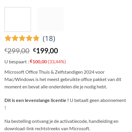
(18)
Oorspronkelijke
Huidige
299,00
199,00
€
€
prijs
prijs
€
U bespaart :
100,00
(33,44%)
was:
is:
€299,00.
€199,00.
Microsoft Office Thuis & Zelfstandigen 2024 voor
Mac/Windows is het meest gebruikte office pakket van dit
moment en bevat alle onderdelen die je nodig hebt.
Dit is een levenslange licentie !
U betaalt geen abonnement
!
Na bestelling ontvang je de activatiecode, handleiding en
download-link rechtstreeks van Microsoft.