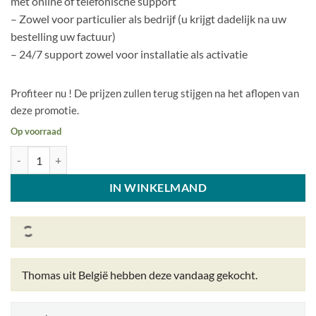
met online of telefonische support
– Zowel voor particulier als bedrijf (u krijgt dadelijk na uw
bestelling uw factuur)
– 24/7 support zowel voor installatie als activatie
Profiteer nu ! De prijzen zullen terug stijgen na het aflopen van
deze promotie.
Op voorraad
Microsoft Office Thuis & Zelfstandigen 2024 Voor Windows en Mac ! 
IN WINKELMAND
Thomas uit België
hebben deze vandaag gekocht.