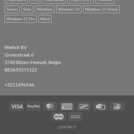
Teams
Visio
Windows
Windows 10
Windows 11 Home
Windows 11 Pro
Word
Wefixit BV
Groenstraat 6
3740 Bilzen-Hoeselt, Belgie
BE0695575122
+3211496546
Visa
PayPal
MasterCard
American
Bancontact
Credit
IDeal
Express
Card
Maestro
Cash
On
CONTACT
Delivery