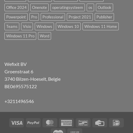
Office 2024
Onenote
operatingsysteem
os
Outlook
Powerpoint
Pro
Professional
Project 2021
Publisher
Teams
Visio
Windows
Windows 10
Windows 11 Home
Windows 11 Pro
Word
Wefixit BV
Groenstraat 6
3740 Bilzen-Hoeselt, Belgie
BE0695575122
+3211496546
Visa
PayPal
MasterCard
American
Bancontact
Credit
IDeal
Express
Card
Maestro
Cash