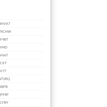
8HVX7
-WXCHW
F4BT
TYMD
V66T
KCKT
YV77
WT2RQ
HBPB
QPF8P
7CFBY