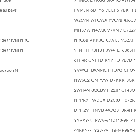
e au pays
PVMJN-6DFY6-9CCP6-7BKTT
W269N-WFGWX-YVC9B-4J6C9
MH37W-N47XK-V7XM9-C722
 de travail NRG
NRG8B-VKK3Q-CXVCJ-9G2XF-
de travail N
9FNHH-K3HBT-3W4TD-6383H
6TP4R-GNPTD-KYYHQ-7B7DP-
ucation N
YVWGF-BXNMC-HTQYQ-CPQ9
NW6C2-QMPVW-D7KKK-3GKT
2WH4N-8QGBV-H22JP-CT43
NPPR9-FWDCX-D2C8J-H872K
DPH2V-TTNVB-4X9Q3-TJR4H-
YYVX9-NTFWV-6MDM3-9PT4T
44RPN-FTY23-9VTTB-MP9BX-