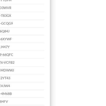
-D3WVR
-T83GX
7-GCQG9
6Q84J
-6XYWF
J447Y
9-66QFC
6-VCFB2
Q-MDWWJ
-2YT43
KHJW4
-4M68B
T84FV