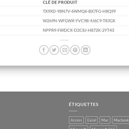
CLÉ DE PRODUIT
TX9XD-98N7V-6WMQ6-BX7FG-H8Q99
W269N-WFGWX-YVC9B-4J6C9-T83GX
NPPR9-FWDCX-D2C8J-H872K-2YT43
ÉTIQUETTES
Access
Excel
Mac
Macbook