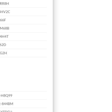
DRR8H
8HV2C
66F
4M68B
4H4T
462D
CG2H
-H8Q99
R-844BM
-YTDFH