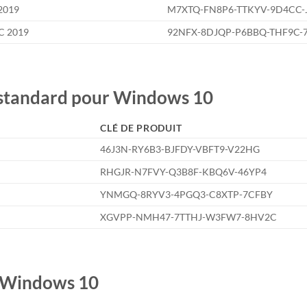
 2019
M7XTQ-FN8P6-TTKYV-9D4CC-
SC 2019
92NFX-8DJQP-P6BBQ-THF9C-
 standard pour Windows 10
CLÉ DE PRODUIT
46J3N-RY6B3-BJFDY-VBFT9-V22HG
RHGJR-N7FVY-Q3B8F-KBQ6V-46YP4
YNMGQ-8RYV3-4PGQ3-C8XTP-7CFBY
XGVPP-NMH47-7TTHJ-W3FW7-8HV2C
S Windows 10