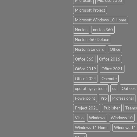
Microsoft
Microsoft 365
Microsoft Project
Microsoft Windows 10 Home
Norton
norton 360
Norton 360 Deluxe
Norton Standard
Office
Office 365
Office 2016
Office 2019
Office 2021
Office 2024
Onenote
operatingsysteem
os
Outlook
Powerpoint
Pro
Professional
Project 2021
Publisher
Teams
Visio
Windows
Windows 10
Windows 11 Home
Windows 11 