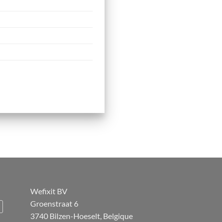
Wefixit BV
Groenstraat 6
3740 Bilzen-Hoeselt, Belgique