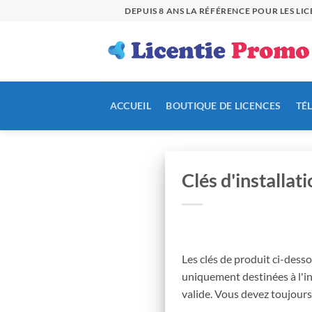
Passer
DEPUIS 8 ANS LA RÉFÉRENCE POUR LES L
au
contenu
ACCUEIL
BOUTIQUE DE LICENCES
TÉ
Clés d'installa
Les clés de produit ci-dess
uniquement destinées à l'in
valide. Vous devez toujours