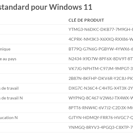
 standard pour Windows 11
CLÉ DE PRODUIT
YTMG3-N6DKC-DKB77-7M9GH-
4CPRK-NM3K3-X6XXQ-RXX86
Unique
BT79Q-G7N6G-PGBYW-4YWX6-6
e au pays
N2434-X9D7W-8PF6X-8DV9T-8
VK7JG-NPHTM-C97JM-9MPGT-3
2B87N-8KFHP-DKV6R-Y2C8J-P
de travail
DXG7C-N36C4-C4HTG-X4T3X-2
de travail N
WYPNQ-8C467-V2W6J-TX4WX-
8PTT6-RNW4C-6V7J2-C2D3X-M
ucation N
GJTYN-HDMQY-FRR76-HVGC7-
YNMGQ-8RYV3-4PGQ3-C8XTP-