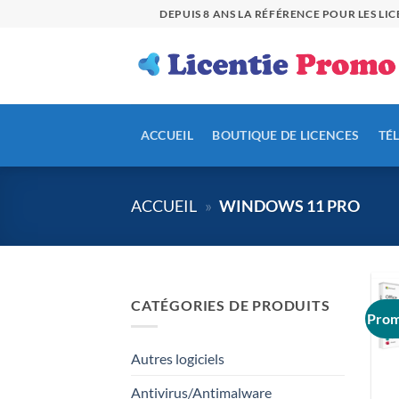
Passer
DEPUIS 8 ANS LA RÉFÉRENCE POUR LES L
au
contenu
ACCUEIL
BOUTIQUE DE LICENCES
TÉ
ACCUEIL
»
WINDOWS 11 PRO
CATÉGORIES DE PRODUITS
Prom
Autres logiciels
Antivirus/Antimalware