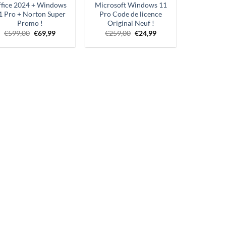
fice 2024 + Windows
Microsoft Windows 11
1 Pro + Norton Super
Pro Code de licence
Promo !
Original Neuf !
Le
Le
Le
Prix
€
599,00
€
69,99
€
259,00
€
24,99
prix
prix
prix
actuel :
d'origine
actuel
d'origine
€24,99.
était
est
était
:
:
:
€599,00.
€69,99.
€259,00.