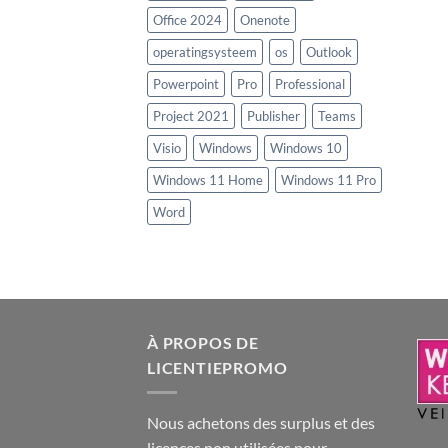
Office 2024
Onenote
operatingsysteem
os
Outlook
Powerpoint
Pro
Professional
Project 2021
Publisher
Teams
Visio
Windows
Windows 10
Windows 11 Home
Windows 11 Pro
Word
À PROPOS DE
LICENTIEPROMO
Nous achetons des surplus et des
licences non utilisées pour