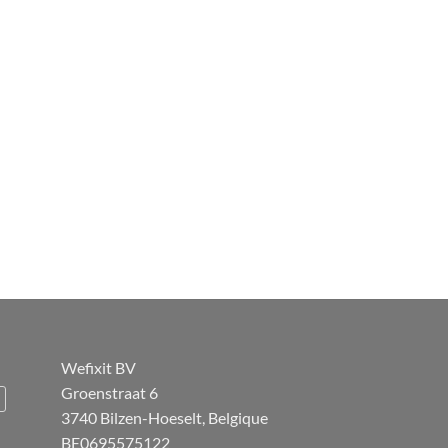
Wefixit BV
Groenstraat 6
3740 Bilzen-Hoeselt, Belgique
BE0695575122