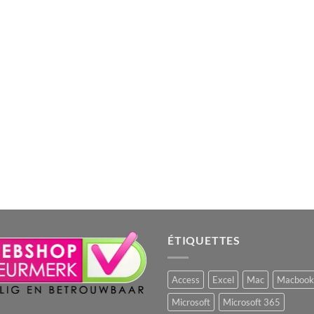
ÉTIQUETTES
Access
Excel
Mac
Macbook
Microsoft
Microsoft 365