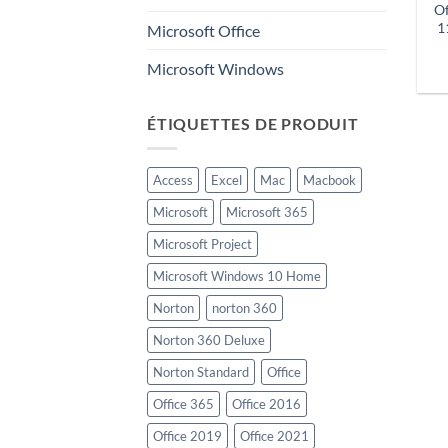
Of
1
Microsoft Office
Microsoft Windows
ÉTIQUETTES DE PRODUIT
Access
Excel
Mac
Macbook
Microsoft
Microsoft 365
Microsoft Project
Microsoft Windows 10 Home
Norton
norton 360
Norton 360 Deluxe
Norton Standard
Office
Office 365
Office 2016
Office 2019
Office 2021