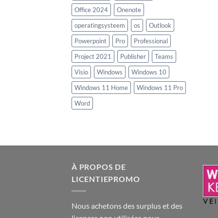
Office 2024
Onenote
operatingsysteem
os
Outlook
Powerpoint
Pro
Professional
Project 2021
Publisher
Teams
Visio
Windows
Windows 10
Windows 11 Home
Windows 11 Pro
Word
À PROPOS DE
LICENTIEPROMO
Nous achetons des surplus et des
licences non utilisées pour