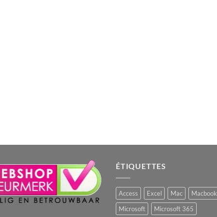
ÉTIQUETTES
Access
Excel
Mac
Macbook
Microsoft
Microsoft 365