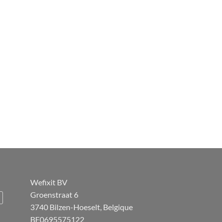
Wefixit BV
Groenstraat 6
3740 Bilzen-Hoeselt, Belgique
BE0695575122