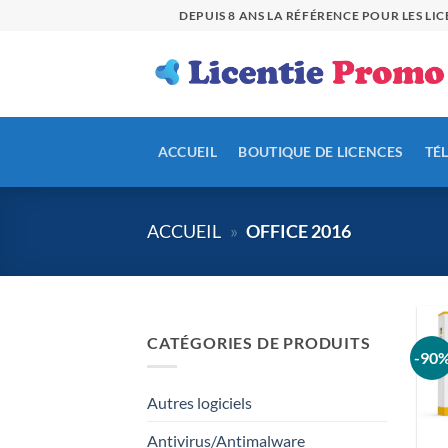
Passer
DEPUIS 8 ANS LA RÉFÉRENCE POUR LES L
au
contenu
ACCUEIL
BOUTIQUE DE LICENCES
TÉ
ACCUEIL
»
OFFICE 2016
CATÉGORIES DE PRODUITS
-90
Autres logiciels
Antivirus/Antimalware