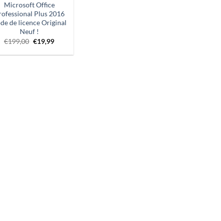
Microsoft Office
rofessional Plus 2016
de de licence Original
Neuf !
Le
Prix
€
199,00
€
19,99
prix
actuel
d'origine
:
était
€19,99.
:
€199,00.