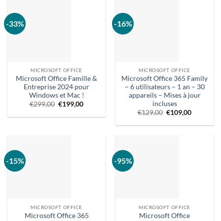
:
:
€.
:
€549,00.
59,90
€29,90.
€.
-33%
-16%
MICROSOFT OFFICE
MICROSOFT OFFICE
Microsoft Office Famille &
Microsoft Office 365 Family
Entreprise 2024 pour
– 6 utilisateurs – 1 an – 30
Windows et Mac !
appareils – Mises à jour
incluses
Le
Le
€
299,00
€
199,00
prix
prix
Prix
Le
€
129,00
€
109,00
d'origine
actuel
d'origine :
prix
était
est
€129,00.
actuel
:
:
est
€299,00.
199,00
:
€.
€109,00.
-15%
-95%
MICROSOFT OFFICE
MICROSOFT OFFICE
Microsoft Office 365
Microsoft Office