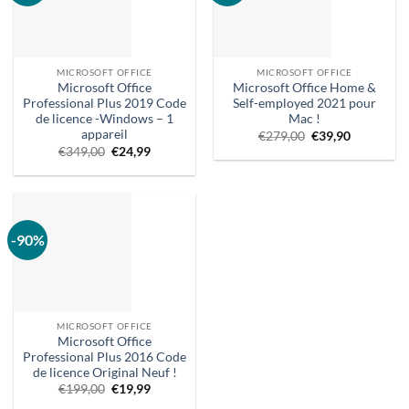
MICROSOFT OFFICE
MICROSOFT OFFICE
Microsoft Office
Microsoft Office Home &
Professional Plus 2019 Code
Self-employed 2021 pour
de licence -Windows – 1
Mac !
appareil
Le
Le
€
279,00
€
39,90
prix
prix
Le
Prix
€
349,00
€
24,99
d'origine
actuel
prix
actuel :
était
est
d'origine
€24,99.
:
:
était
279,00
39,90
:
€.
€.
€349,00.
-90%
MICROSOFT OFFICE
Microsoft Office
Professional Plus 2016 Code
de licence Original Neuf !
Le
Prix
€
199,00
€
19,99
prix
actuel