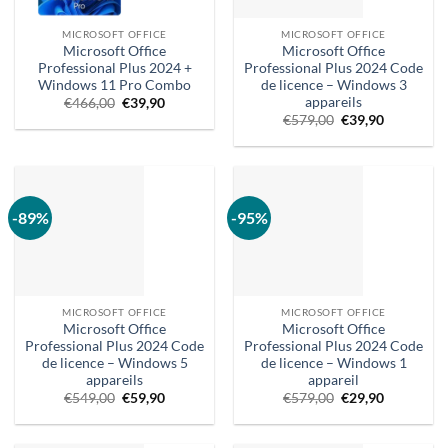
MICROSOFT OFFICE
MICROSOFT OFFICE
Microsoft Office
Microsoft Office
Professional Plus 2024 +
Professional Plus 2024 Code
Windows 11 Pro Combo
de licence – Windows 3
appareils
Le
Le
€
466,00
€
39,90
prix
prix
Prix
Le
€
579,00
€
39,90
d'origine
actuel
d'origine
prix
était
est
:
actuel
:
:
579,00
est
466,00
39,90
€.
:
€.
€.
39,90
€.
-89%
-95%
MICROSOFT OFFICE
MICROSOFT OFFICE
Microsoft Office
Microsoft Office
Professional Plus 2024 Code
Professional Plus 2024 Code
de licence – Windows 5
de licence – Windows 1
appareils
appareil
Le
Le
Prix
Le
€
549,00
€
59,90
€
579,00
€
29,90
prix
prix
d'origine
prix
d'origine
actuel
:
actuel
était
est
579,00
est