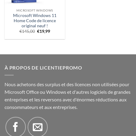
MICROSOFT WINDOWS
Microsoft Windows 11
Home Code de licence
original neuf !
Prix
Prix
€
145,00
€
19,99
d'origine
actuel
était
:
:
€19,99.
145,00
€.
À PROPOS DE LICENTIEPROMO
Nous achetons des surplus et des licences non utilisées pour
Microsoft Office ou Windows et d'autres logiciels de grandes
entreprises et les reversons avec d'énormes réductions aux
consommateurs et aux entreprises.