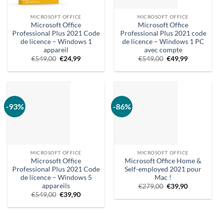
MICROSOFT OFFICE
MICROSOFT OFFICE
Microsoft Office
Microsoft Office
Professional Plus 2021 Code
Professional Plus 2021 code
de licence – Windows 1
de licence – Windows 1 PC
appareil
avec compte
Le
Prix
Le
Prix
€
549,00
€
24,99
€
549,00
€
49,99
prix
actuel :
prix
actuel
d'origine
€24,99.
d'origine
:
était
était
49,99 €.
:
:
€549,00.
€549,00.
-93%
-86%
MICROSOFT OFFICE
MICROSOFT OFFICE
Microsoft Office
Microsoft Office Home &
Professional Plus 2021 Code
Self-employed 2021 pour
de licence – Windows 5
Mac !
appareils
Le
Le
€
279,00
€
39,90
prix
prix
Le
Le
€
549,00
€
39,90
d'origine
actuel
prix
prix
était
est
d'origine
actuel
:
:
était
est
279,00
39,90