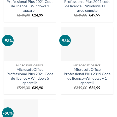
Professional Plus 2021 Code
Professional Plus 2021 code
de licence – Windows 1
de licence – Windows 1 PC
appareil
avec compte
Le
Prix
Le
Prix
€
549,00
€
24,99
€
549,00
€
49,99
prix
actuel :
prix
actuel
d'origine
€24,99.
d'origine
:
était
était
49,99 €.
:
:
€549,00.
€549,00.
-93%
-93%
MICROSOFT OFFICE
MICROSOFT OFFICE
Microsoft Office
Microsoft Office
Professional Plus 2021 Code
Professional Plus 2019 Code
de licence – Windows 5
de licence -Windows – 1
appareils
appareil
Le
Le
Le
Prix
€
549,00
€
39,90
€
349,00
€
24,99
prix
prix
prix
actuel :
d'origine
actuel
d'origine
€24,99.
était
est
était
:
:
:
€549,00.
39,90
€349,00.
€.
-90%