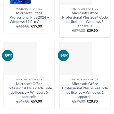
MICROSOFT OFFICE
MICROSOFT OFFICE
Microsoft Office
Microsoft Office
Professional Plus 2024 +
Professional Plus 2024 Code
Windows 11 Pro Combo
de licence – Windows 3
appareils
Le
Le
€
466,00
€
39,90
prix
prix
Prix
Le
€
579,00
€
39,90
d'origine
actuel
d'origine
prix
était
est
:
actuel
:
:
579,00
est
466,00
39,90
€.
:
€.
€.
39,90
€.
-89%
-95%
MICROSOFT OFFICE
MICROSOFT OFFICE
Microsoft Office
Microsoft Office
Professional Plus 2024 Code
Professional Plus 2024 Code
de licence – Windows 5
de licence – Windows 1
appareils
appareil
Le
Le
Prix
Le
€
549,00
€
59,90
€
579,00
€
29,90
prix
prix
d'origine
prix
d'origine
actuel
:
actuel
était
est
579,00
est