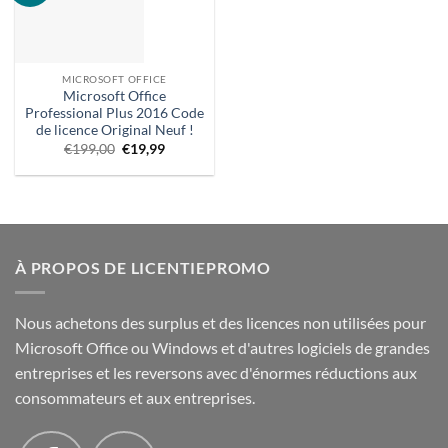
MICROSOFT OFFICE
Microsoft Office
Professional Plus 2016 Code
de licence Original Neuf !
Le
Prix
€
199,00
€
19,99
prix
actuel
d'origine
:
était
€19,99.
:
€199,00.
À PROPOS DE LICENTIEPROMO
Nous achetons des surplus et des licences non utilisées pour
Microsoft Office ou Windows et d'autres logiciels de grandes
entreprises et les reversons avec d'énormes réductions aux
consommateurs et aux entreprises.