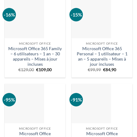
:
:
€.
:
€549,00.
59,90
€29,90.
€.
-16%
-15%
MICROSOFT OFFICE
MICROSOFT OFFICE
Microsoft Office 365 Family
Microsoft Office 365
– 6 utilisateurs – 1 an – 30
Personal – 1 utilisateur – 1
appareils – Mises à jour
an – 5 appareils – Mises à
incluses
jour incluses
Prix
Le
Le
Le
€
129,00
€
109,00
€
99,99
€
84,90
d'origine :
prix
prix
prix
€129,00.
actuel
d'origine
actuel
est
était
est
:
:
:
€109,00.
€99,99.
€84,90.
-95%
-91%
MICROSOFT OFFICE
MICROSOFT OFFICE
Microsoft Office
Microsoft Office