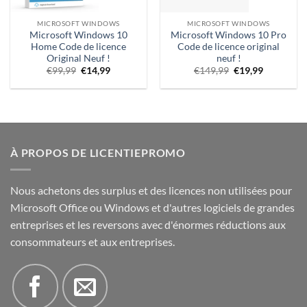
MICROSOFT WINDOWS
MICROSOFT WINDOWS
Microsoft Windows 10
Microsoft Windows 10 Pro
Home Code de licence
Code de licence original
Original Neuf !
neuf !
Le
Prix
Prix
Prix
€
99,99
€
14,99
€
149,99
€
19,99
prix
actuel
d'origine
actuel
d'origine
:
:
:
était
14,99 €.
149,99 €.
€19,99.
:
€99,99.
À PROPOS DE LICENTIEPROMO
Nous achetons des surplus et des licences non utilisées pour
Microsoft Office ou Windows et d'autres logiciels de grandes
entreprises et les reversons avec d'énormes réductions aux
consommateurs et aux entreprises.