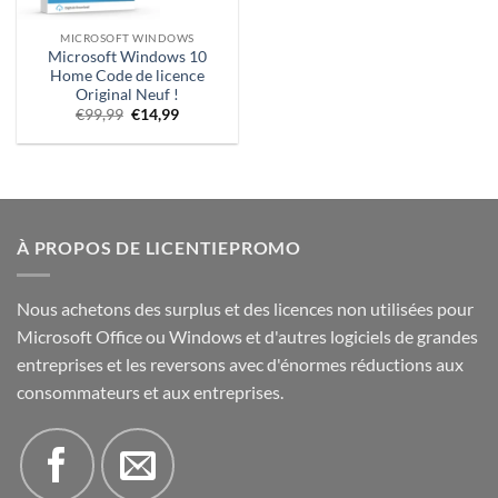
MICROSOFT WINDOWS
Microsoft Windows 10
Home Code de licence
Original Neuf !
Le
Prix
€
99,99
€
14,99
prix
actuel
d'origine
:
était
14,99 €.
:
€99,99.
À PROPOS DE LICENTIEPROMO
Nous achetons des surplus et des licences non utilisées pour
Microsoft Office ou Windows et d'autres logiciels de grandes
entreprises et les reversons avec d'énormes réductions aux
consommateurs et aux entreprises.