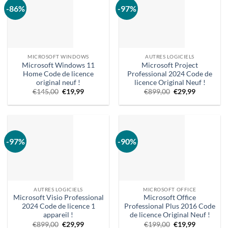
-86%
-97%
MICROSOFT WINDOWS
AUTRES LOGICIELS
Microsoft Windows 11
Microsoft Project
Home Code de licence
Professional 2024 Code de
original neuf !
licence Original Neuf !
Prix
Prix
Prix
Le
€
145,00
€
19,99
€
899,00
€
29,99
d'origine
actuel
d'origine
prix
était
:
était
actuel
:
€19,99.
:
est
145,00
899,00
:
€.
€.
€29,99.
-97%
-90%
AUTRES LOGICIELS
MICROSOFT OFFICE
Microsoft Visio Professional
Microsoft Office
2024 Code de licence 1
Professional Plus 2016 Code
appareil !
de licence Original Neuf !
Prix
Le
Le
Prix
€
899,00
€
29,99
€
199,00
€
19,99