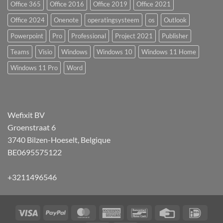
Office 365
Office 2016
Office 2019
Office 2021
Office 2024
Onenote
operatingsysteem
os
Outlook
Powerpoint
Pro
Professional
Project 2021
Publisher
Teams
Visio
Windows
Windows 10
Windows 11 Home
Windows 11 Pro
Word
Wefixit BV
Groenstraat 6
3740 Bilzen-Hoeselt, Belgique
BE0695575122
+3211496546
Visa
PayPal
MasterCard
American
Bancontact
Carte
iDEA