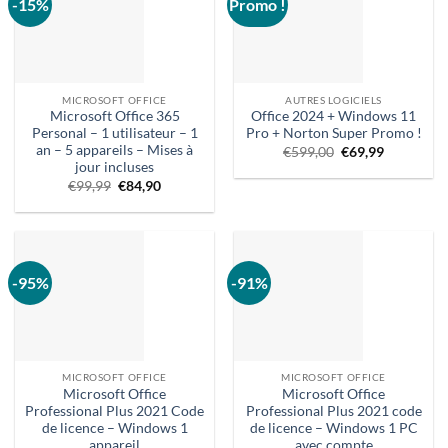
-15%
Promo !
MICROSOFT OFFICE
AUTRES LOGICIELS
Microsoft Office 365
Office 2024 + Windows 11
Personal – 1 utilisateur – 1
Pro + Norton Super Promo !
an – 5 appareils – Mises à
Le
Le
€
599,00
€
69,99
prix
prix
jour incluses
d'origine
actuel
Le
Le
€
99,99
€
84,90
était
est
prix
prix
:
:
d'origine
actuel
€599,00.
€69,99.
était
est
:
:
€99,99.
€84,90.
-95%
-91%
MICROSOFT OFFICE
MICROSOFT OFFICE
Microsoft Office
Microsoft Office
Professional Plus 2021 Code
Professional Plus 2021 code
de licence – Windows 1
de licence – Windows 1 PC
appareil
avec compte