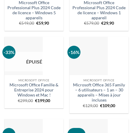
Microsoft Office
Microsoft Office
Professional Plus 2024 Code
Professional Plus 2024 Code
de licence – Windows 5
de licence – Windows 1
appareils
appareil
Le
Le
Prix
Le
€
549,00
€
59,90
€
579,00
€
29,90
prix
prix
d'origine
prix
d'origine
actuel
:
actuel
était
est
579,00
est
:
:
€.
:
€549,00.
59,90
€29,90.
€.
-33%
-16%
ÉPUISÉ
MICROSOFT OFFICE
MICROSOFT OFFICE
Microsoft Office Famille &
Microsoft Office 365 Family
Entreprise 2024 pour
– 6 utilisateurs – 1 an – 30
Windows et Mac !
appareils – Mises à jour
incluses
Le
Le
€
299,00
€
199,00
prix
prix
Prix
Le
€
129,00
€
109,00
d'origine
actuel
d'origine :
prix
était
est
€129,00.
actuel
:
:
est
€299,00.
199,00
:
€.
€109,00.