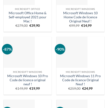
MICROSOFT OFFICE
MICROSOFT WINDOWS
Microsoft Office Home &
Microsoft Windows 10
Self-employed 2021 pour
Home Code de licence
Mac !
Original Neuf !
Le
Le
Le
Prix
€
279,00
€
39,90
€
99,99
€
14,99
prix
prix
prix
actuel
d'origine
actuel
d'origine
:
était
est
était
14,99 €.
:
:
:
279,00
39,90
€99,99.
€.
€.
-87%
-90%
MICROSOFT WINDOWS
MICROSOFT WINDOWS
Microsoft Windows 10 Pro
Microsoft Windows 11 Pro
Code de licence original
Code de licence Original
neuf !
Neuf !
Prix
Prix
Le
Prix
€
149,99
€
19,99
€
259,00
€
24,99
d'origine
actuel
prix
actuel :
:
:
d'origine
€24,99.
149,99 €.
€19,99.
était
:
€259,00.