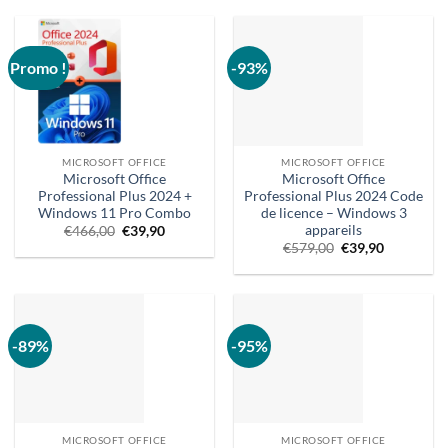
Promo !
-93%
MICROSOFT OFFICE
MICROSOFT OFFICE
Microsoft Office
Microsoft Office
Professional Plus 2024 +
Professional Plus 2024 Code
Windows 11 Pro Combo
de licence – Windows 3
appareils
Le
Le
€
466,00
€
39,90
prix
prix
Prix
Le
€
579,00
€
39,90
d'origine
actuel
d'origine
prix
était
est
:
actuel
:
:
579,00
est
466,00
39,90
€.
:
€.
€.
39,90
€.
-89%
-95%
MICROSOFT OFFICE
MICROSOFT OFFICE