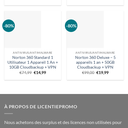
d'origine
prix
prix
actuel
était
actuel
d'origine
:
:
est
était
€19,99.
899,00
:
:
€.
€29,99.
€199,00.
-80%
-80%
ANTIVIRUS/ANTIMALWARE
ANTIVIRUS/ANTIMALWARE
Norton 360 Standard 1
Norton 360 Deluxe – 5
Utilisateur 1 Appareil 1 An +
appareils 1 an + 50GB
10GB Cloudbackup + VPN
Cloudbackup + VPN
Prix
Prix
Le
Prix
€
74,99
€
14,99
€
99,00
€
19,99
d'origine
actuel
prix
actuel
:
:
d'origine
:
74,99 €.
14,99 €.
était
€19,99.
:
€99,00.
À PROPOS DE LICENTIEPROMO
Nous achetons des surplus et des licences non utilisées pour