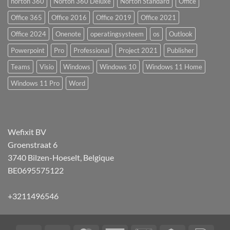
norton 360
Norton 360 Deluxe
Norton Standard
Office
Office 365
Office 2016
Office 2019
Office 2021
Office 2024
Onenote
operatingsysteem
os
Outlook
Powerpoint
Pro
Professional
Project 2021
Publisher
Teams
Visio
Windows
Windows 10
Windows 11 Home
Windows 11 Pro
Word
Wefixit BV
Groenstraat 6
3740 Bilzen-Hoeselt, Belgique
BE0695575122
+3211496546