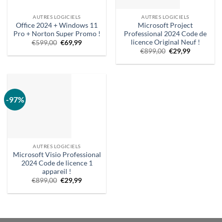
AUTRES LOGICIELS
AUTRES LOGICIELS
Office 2024 + Windows 11
Microsoft Project
Pro + Norton Super Promo !
Professional 2024 Code de
licence Original Neuf !
Le
Le
€
599,00
€
69,99
prix
prix
Prix
Le
€
899,00
€
29,99
d'origine
actuel
d'origine
prix
était
est
était
actuel
:
:
:
est
€599,00.
€69,99.
899,00
:
€.
€29,99.
-97%
AUTRES LOGICIELS
Microsoft Visio Professional
2024 Code de licence 1
appareil !
Prix
Le
€
899,00
€
29,99
d'origine
prix
était
actuel
:
est
899,00
:
€.
€29,99.