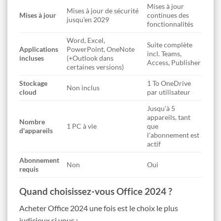
Mises à jour
Mises à jour de sécurité
Mises à jour
continues des
jusqu’en 2029
fonctionnalités
Word, Excel,
Suite complète
Applications
PowerPoint, OneNote
incl. Teams,
incluses
(+Outlook dans
Access, Publisher
certaines versions)
Stockage
1 To OneDrive
Non inclus
cloud
par utilisateur
Jusqu'à 5
appareils, tant
Nombre
1 PC à vie
que
d'appareils
l'abonnement est
actif
Abonnement
Non
Oui
requis
Quand choisissez-vous Office 2024 ?
Acheter Office 2024 une fois est le choix le plus
judicieux si vous :