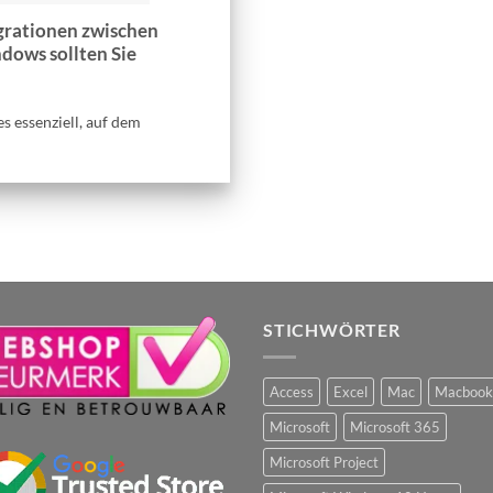
grationen zwischen
dows sollten Sie
es essenziell, auf dem
STICHWÖRTER
Access
Excel
Mac
Macbook
Microsoft
Microsoft 365
Microsoft Project