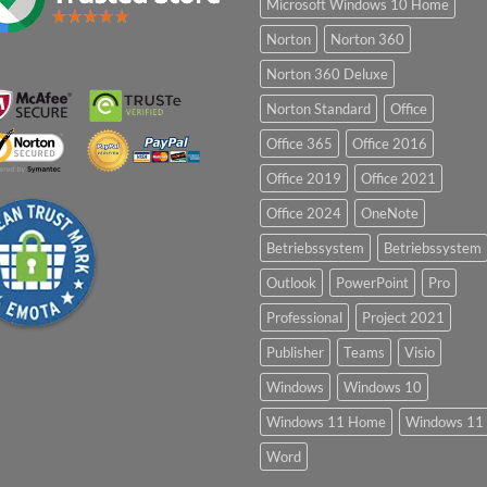
Microsoft Windows 10 Home
Norton
Norton 360
Norton 360 Deluxe
Norton Standard
Office
Office 365
Office 2016
Office 2019
Office 2021
Office 2024
OneNote
Betriebssystem
Betriebssystem
Outlook
PowerPoint
Pro
Professional
Project 2021
Publisher
Teams
Visio
Windows
Windows 10
Windows 11 Home
Windows 11 
Word