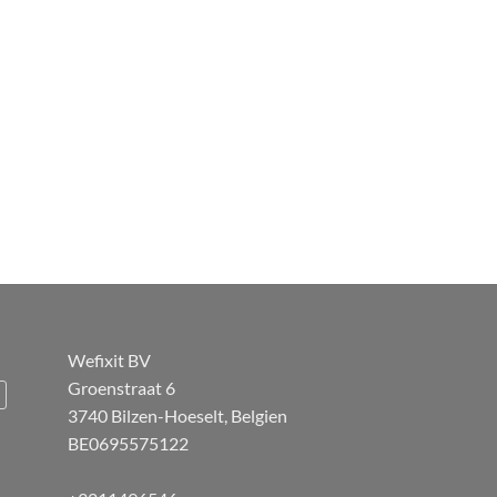
Wefixit BV
Groenstraat 6
3740 Bilzen-Hoeselt, Belgien
BE0695575122