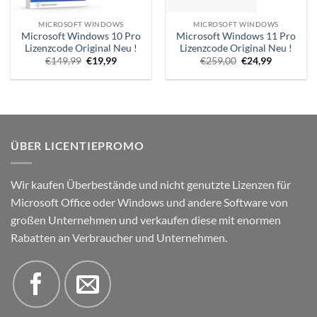
MICROSOFT WINDOWS
MICROSOFT WINDOWS
Microsoft Windows 10 Pro
Microsoft Windows 11 Pro
Lizenzcode Original Neu !
Lizenzcode Original Neu !
Ursprünglicher
Aktueller
Ursprünglicher
Aktueller
€
149,99
€
19,99
€
259,00
€
24,99
Preis
Preis
Preis
Preis
war:
ist:
war:
ist:
€149,99.
€19,99.
€259,00.
€24,99.
ÜBER LICENTIEPROMO
Wir kaufen Überbestände und nicht genutzte Lizenzen für
Microsoft Office oder Windows und andere Software von
großen Unternehmen und verkaufen diese mit enormen
Rabatten an Verbraucher und Unternehmen.