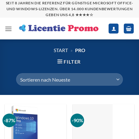
Zum
SEIT 8 JAHREN DIE REFERENZ FÜR GÜNSTIGE MICROSOFT OFFICE-
UND WINDOWS-LIZENZEN. ÜBER 14.000 KUNDENBEWERTUNGEN
Inhalt
GEBEN UNS 4,8 ★★★★☆
springen
START
»
PRO
FILTER
-87%
-90%